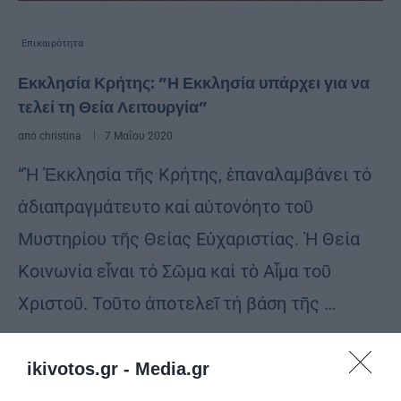
Επικαιρότητα
Εκκλησία Κρήτης: ”Η Εκκλησία υπάρχει για να
τελεί τη Θεία Λειτουργία”
από
christina
7 Μαΐου 2020
“Ἡ Ἐκκλησία τῆς Κρήτης, ἐπαναλαμβάνει τό
ἀδιαπραγμάτευτο καί αὐτονόητο τοῦ
Μυστηρίου τῆς Θείας Εὐχαριστίας. Ἡ Θεία
Κοινωνία εἶναι τό Σῶμα καί τὸ Αἷμα τοῦ
Χριστοῦ. Τοῦτο ἀποτελεῖ τή βάση τῆς …
ikivotos.gr -
Media.gr