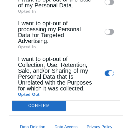
of my Personal Data.
third parties on the
IAB’s List of
Opted In
Downstream Participants
that may further
I want to opt-out of
disclose it to other third parties.
processing my Personal
Τελευταία άρθρα
Data for Targeted
Advertising.
Opted In
Η Εορτή της Αγίας Άννης στα Ιεροσόλυμα
I want to opt-out of
Collection, Use, Retention,
Sale, and/or Sharing of my
Περί λαιμαργίας
Personal Data that Is
Unrelated with the Purposes
for which it was collected.
Opted Out
Ο νέος Πρέσβυς της Γεωργίας στο Πατριαρχείο
CONFIRM
Ιεροσολύμων
Data Deletion
Data Access
Privacy Policy
Χωρίς τον Χριστό