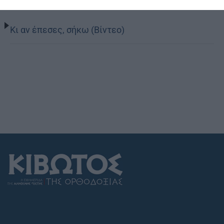
Κι αν έπεσες, σήκω (Βίντεο)