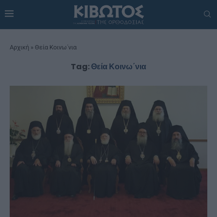
Αρχική
»
Θεία Κοινω΄νια
Tag:
Θεία Κοινω΄νια