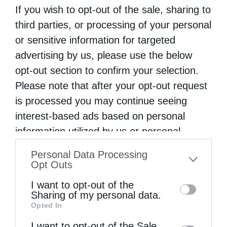
If you wish to opt-out of the sale, sharing to
third parties, or processing of your personal
or sensitive information for targeted
advertising by us, please use the below
opt-out section to confirm your selection.
Please note that after your opt-out request
is processed you may continue seeing
interest-based ads based on personal
information utilized by us or personal
information disclosed to third parties prior
Personal Data Processing
to your opt-out. You may separately opt-out
Opt Outs
of the further disclosure of your personal
I want to opt-out of the
information by third parties on the IAB’s list
Sharing of my personal data.
Opted In
of downstream participants. This
information may also be disclosed by us to
I want to opt-out of the Sale