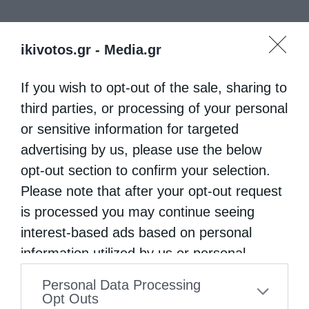
ikivotos.gr -
Media.gr
If you wish to opt-out of the sale, sharing to
third parties, or processing of your personal
or sensitive information for targeted
advertising by us, please use the below
opt-out section to confirm your selection.
Please note that after your opt-out request
is processed you may continue seeing
interest-based ads based on personal
information utilized by us or personal
information disclosed to third parties prior
Personal Data Processing
to your opt-out. You may separately opt-out
Opt Outs