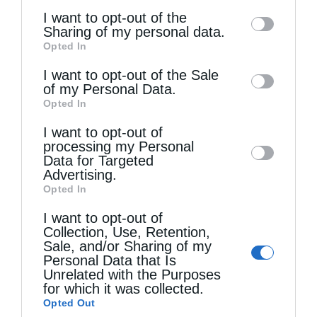
of the further disclosure of your personal
I want to opt-out of the
information by third parties on the IAB’s list
Sharing of my personal data.
Opted In
of downstream participants. This
information may also be disclosed by us to
I want to opt-out of the Sale
of my Personal Data.
third parties on the
IAB’s List of
Opted In
Downstream Participants
that may further
Τελευταία άρθρα
I want to opt-out of
disclose it to other third parties.
processing my Personal
Data for Targeted
Advertising.
Κακό και εκδίκηση
Opted In
I want to opt-out of
Collection, Use, Retention,
Χειροτονία Διακόνου από τον Αρχιεπίσκοπο
Sale, and/or Sharing of my
Αυστραλίας στην Ιερά Επισκοπή Χώρας
Personal Data that Is
Unrelated with the Purposes
for which it was collected.
Opted Out
Δημητριάδος Ιγνάτιος: «Ο Χριστός μάς έδειξε το