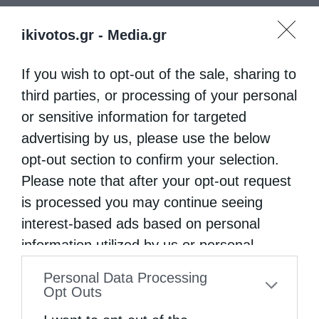
ikivotos.gr -
Media.gr
If you wish to opt-out of the sale, sharing to
third parties, or processing of your personal
or sensitive information for targeted
advertising by us, please use the below
opt-out section to confirm your selection.
Please note that after your opt-out request
is processed you may continue seeing
interest-based ads based on personal
information utilized by us or personal
information disclosed to third parties prior
Personal Data Processing
to your opt-out. You may separately opt-out
Opt Outs
of the further disclosure of your personal