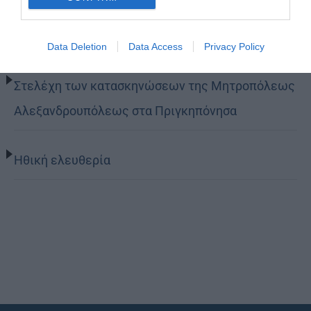
Ο θείος έρως
Data Deletion
Data Access
Privacy Policy
Στελέχη των κατασκηνώσεων της Μητροπόλεως
Αλεξανδρουπόλεως στα Πριγκηπόνησα
Ηθική ελευθερία