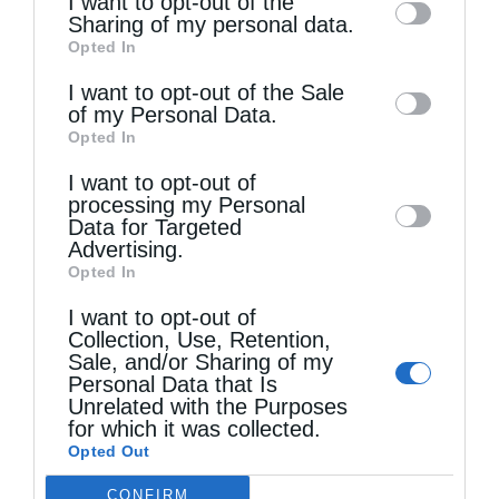
I want to opt-out of the
information by third parties on the IAB’s list
Sharing of my personal data.
Opted In
of downstream participants. This
information may also be disclosed by us to
I want to opt-out of the Sale
of my Personal Data.
third parties on the
IAB’s List of
Opted In
Downstream Participants
that may further
I want to opt-out of
disclose it to other third parties.
Τελευταία άρθρα
processing my Personal
Data for Targeted
Advertising.
Opted In
Εὐχαριστίες γιά τήν παραχώρηση τμήματος
I want to opt-out of
στρατοπέδου στήν Ἱερά Μητρόπολη Καστορίας
Collection, Use, Retention,
γιά κοινωφελῆ σκοπό
Sale, and/or Sharing of my
Personal Data that Is
Unrelated with the Purposes
for which it was collected.
Ο Ελληνικός Ερυθρός Σταυρός προτείνει 8
Opted Out
χρήσιμες οδηγίες για την ασφάλεια στο νερό
CONFIRM