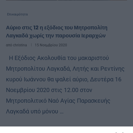
Επικαιρότητα
Αύριο στις 12 η εξόδιος του Μητροπολίτη
Λαγκαδά χωρίς την παρουσία Ιεραρχών
από
christina
15 Νοεμβρίου 2020
Η Εξόδιος Ακολουθία του μακαριστού
Μητροπολίτου Λαγκαδά, Λητής και Ρεντίνης
κυρού Ιωάννου θα ψαλεί αύριο, Δευτέρα 16
Νοεμβρίου 2020 στις 12.00 στον
Μητροπολιτικό Ναό Αγίας Παρασκευής
Λαγκαδά υπό μόνου …