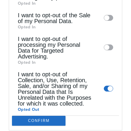
Opted In
of downstream participants. This
information may also be disclosed by us to
I want to opt-out of the Sale
of my Personal Data.
third parties on the
IAB’s List of
Opted In
Downstream Participants
that may further
I want to opt-out of
disclose it to other third parties.
Τελευταία άρθρα
processing my Personal
Data for Targeted
Advertising.
Opted In
Μακριά από τον Χριστό
I want to opt-out of
Collection, Use, Retention,
Sale, and/or Sharing of my
Η Εορτή του Αγίου Καλλινίκου στην Καστοριά
Personal Data that Is
(ΦΩΤΟ)
Unrelated with the Purposes
for which it was collected.
Opted Out
Να είσαι μακρόθυμος
CONFIRM