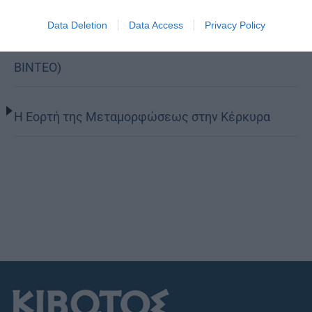
Η Καστοριά τίμησε τον προστάτη των παιδιών
Data Deletion
Data Access
Privacy Policy
της, Άγιο Νικάνορα τον Θαυματουργό (ΦΩΤΟ-
ΒΙΝΤΕΟ)
Η Εορτή της Μεταμορφώσεως στην Κέρκυρα