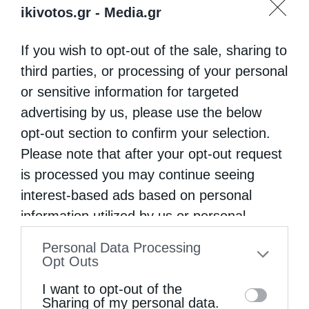
ikivotos.gr -
Media.gr
If you wish to opt-out of the sale, sharing to
third parties, or processing of your personal
or sensitive information for targeted
advertising by us, please use the below
opt-out section to confirm your selection.
Please note that after your opt-out request
is processed you may continue seeing
interest-based ads based on personal
information utilized by us or personal
information disclosed to third parties prior
Personal Data Processing
to your opt-out. You may separately opt-out
Opt Outs
of the further disclosure of your personal
I want to opt-out of the
information by third parties on the IAB’s list
Sharing of my personal data.