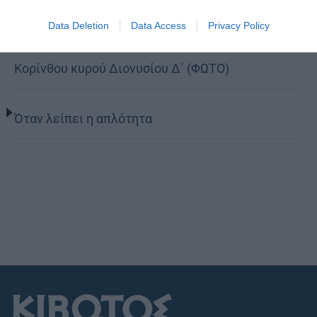
Data Deletion
Data Access
Privacy Policy
Ετήσιο Μνημόσυνο του Αοιδίμου Μητροπολίτου
Κορίνθου κυρού Διονυσίου Δ΄ (ΦΩΤΟ)
Όταν λείπει η απλότητα