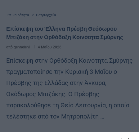
Επικαιρότητα
Πατριαρχεία
Επίσκεψη του Έλληνα Πρέσβη Θεόδωρου
Μπιζάκη στην Ορθόδοξη Κοινότητα Σμύρνης
από
genneleni
4 Μαΐου 2026
Επίσκεψη στην Ορθόδοξη Κοινότητα Σμύρνης
πραγματοποίησε την Κυριακή 3 Μαΐου ο
Πρέσβης της Ελλάδας στην Άγκυρα,
Θεόδωρος Μπιζάκης. Ο Πρέσβης
παρακολούθησε τη Θεία Λειτουργία, η οποία
τελέστηκε από τον Μητροπολίτη …