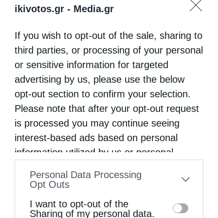
ikivotos.gr -
Media.gr
If you wish to opt-out of the sale, sharing to
third parties, or processing of your personal
or sensitive information for targeted
advertising by us, please use the below
opt-out section to confirm your selection.
Please note that after your opt-out request
is processed you may continue seeing
interest-based ads based on personal
information utilized by us or personal
information disclosed to third parties prior
Personal Data Processing
to your opt-out. You may separately opt-out
Opt Outs
of the further disclosure of your personal
I want to opt-out of the
information by third parties on the IAB’s list
Sharing of my personal data.