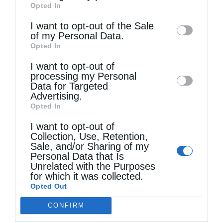
Opted In
of downstream participants. This
information may also be disclosed by us to
I want to opt-out of the Sale
of my Personal Data.
third parties on the
IAB’s List of
Opted In
Downstream Participants
that may further
I want to opt-out of
disclose it to other third parties.
Τελευταία άρθρα
processing my Personal
Data for Targeted
Advertising.
Opted In
Τα βράδια των Παρακλήσεων (Βίντεο)
I want to opt-out of
Collection, Use, Retention,
Sale, and/or Sharing of my
Ο Οικουμενικός Πατριάρχης στο πανηγυρίζον
Personal Data that Is
Μετόχι του Αγίου Παντελεήμονος στον Γαλατά
Unrelated with the Purposes
for which it was collected.
Opted Out
Δημητριάδος Ιγνάτιος: «Να φτάσουμε
CONFIRM
προετοιμασμένοι στο Πάσχα του καλοκαιριού»