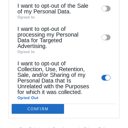
information may also be disclosed by us to
I want to opt-out of the Sale
of my Personal Data.
third parties on the
IAB’s List of
Opted In
Downstream Participants
that may further
Τελευταία άρθρα
I want to opt-out of
disclose it to other third parties.
processing my Personal
Data for Targeted
Η υπεροχή της μητέρας
Advertising.
Opted In
I want to opt-out of
Τα βράδια των Παρακλήσεων (Βίντεο)
Collection, Use, Retention,
Sale, and/or Sharing of my
Personal Data that Is
Unrelated with the Purposes
Ο Οικουμενικός Πατριάρχης στο πανηγυρίζον
for which it was collected.
Μετόχι του Αγίου Παντελεήμονος στον Γαλατά
Opted Out
CONFIRM
Δημητριάδος Ιγνάτιος: «Να φτάσουμε
προετοιμασμένοι στο Πάσχα του καλοκαιριού»