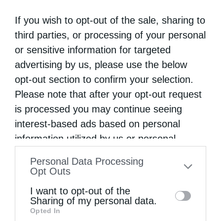
If you wish to opt-out of the sale, sharing to
third parties, or processing of your personal
or sensitive information for targeted
advertising by us, please use the below
opt-out section to confirm your selection.
Please note that after your opt-out request
is processed you may continue seeing
interest-based ads based on personal
information utilized by us or personal
information disclosed to third parties prior
Personal Data Processing
to your opt-out. You may separately opt-out
Opt Outs
of the further disclosure of your personal
I want to opt-out of the
information by third parties on the IAB’s list
Sharing of my personal data.
Opted In
of downstream participants. This