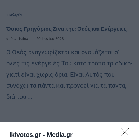
Εκκλησία
Όσιος Γρηγόριος Σιναΐτης: Θεός και Ενέργειες
από
christina
20 Ιουνίου 2023
Ο Θεός αναγνωρίζεται και ονομάζεται σ’
όλες τις ενέργειές Του κατά τρόπο τριαδικό·
γιατί είναι χωρίς όρια. Είναι Αυτός που
συνέχει τα πάντα και προνοεί για τα πάντα,
διά του …
ikivotos.gr -
Media.gr