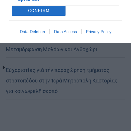
τον δρόμο της ταπείνωσης και της σιωπής»
CONFIRM
(ΦΩΤΟ)
Data Deletion
Data Access
Privacy Policy
Η εορτή της Μεταμορφώσεως του Σωτήρος σε
Μεταμόρφωση Μολάων και Ανθοχώρι
Εὐχαριστίες γιά τήν παραχώρηση τμήματος
στρατοπέδου στήν Ἱερά Μητρόπολη Καστορίας
γιά κοινωφελῆ σκοπό