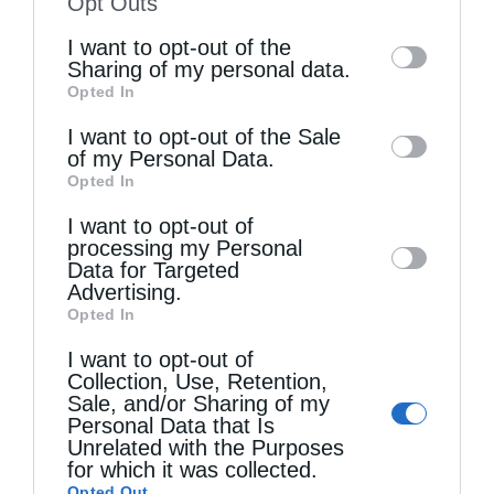
Opt Outs
of the further disclosure of your personal
I want to opt-out of the
information by third parties on the IAB’s list
Sharing of my personal data.
Opted In
of downstream participants. This
Τελευταία άρθρα
information may also be disclosed by us to
I want to opt-out of the Sale
of my Personal Data.
third parties on the
IAB’s List of
Opted In
Downstream Participants
that may further
Η LEROY MERLIN στηρίζει τον Ελληνικό Ερυθρό
I want to opt-out of
disclose it to other third parties.
Σταυρό με δωρεά επιχειρησιακού εξοπλισμού για
processing my Personal
Data for Targeted
την αντιμετώπιση των καταστροφικών
Advertising.
Opted In
πυρκαγιών
I want to opt-out of
Collection, Use, Retention,
Sale, and/or Sharing of my
Η “Κιβωτός της Ορθοδοξίας” σε όλα τα περίπτερα
Personal Data that Is
Unrelated with the Purposes
for which it was collected.
Δημητριάδος Ιγνάτιος: «Η Παναγία μας δείχνει
Opted Out