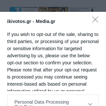
ikivotos.gr -
Media.gr
If you wish to opt-out of the sale, sharing to
third parties, or processing of your personal
or sensitive information for targeted
advertising by us, please use the below
opt-out section to confirm your selection.
Please note that after your opt-out request
is processed you may continue seeing
interest-based ads based on personal
information utilized by us or personal
information disclosed to third parties prior
Personal Data Processing
to your opt-out. You may separately opt-out