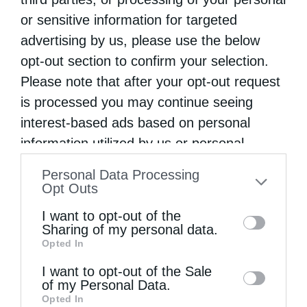
Τα εγκαίνια του πολυδύναμου κοινωνικού
or sensitive information for targeted
ιατρείου πρωτοβάθμιας περίθαλψης, το
advertising by us, please use the below
opt-out section to confirm your selection.
οποίο θα λειτουργήσει σε ιδιόκτητο χώρο
Please note that after your opt-out request
της Ιεράς Μητροπόλεως Πειραιώς επί των
is processed you may continue seeing
οδών Ζωσιμάδων και Τσαμαδού, θα τελέσει
interest-based ads based on personal
ο Σεβασμιώτατος Μητροπολίτης …
information utilized by us or personal
information disclosed to third parties prior
Personal Data Processing
to your opt-out. You may separately opt-out
Opt Outs
of the further disclosure of your personal
I want to opt-out of the
information by third parties on the IAB’s list
Sharing of my personal data.
Opted In
of downstream participants. This
information may also be disclosed by us to
I want to opt-out of the Sale
of my Personal Data.
third parties on the
IAB’s List of
Opted In