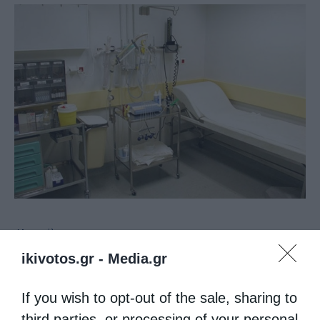
Μητροπόλεις
ikivotos.gr -
Media.gr
Εγκαίνια πολυδύναμου κοινωνικού ιατρείου από
τη Μητρόπολη Πειραιώς
If you wish to opt-out of the sale, sharing to
από
kivotos
18 Ιουλίου 2016
third parties, or processing of your personal