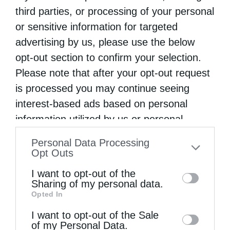
third parties, or processing of your personal
κάθε …
or sensitive information for targeted
advertising by us, please use the below
opt-out section to confirm your selection.
Please note that after your opt-out request
is processed you may continue seeing
interest-based ads based on personal
information utilized by us or personal
information disclosed to third parties prior
Personal Data Processing
to your opt-out. You may separately opt-out
Opt Outs
of the further disclosure of your personal
I want to opt-out of the
information by third parties on the IAB’s list
Sharing of my personal data.
Opted In
of downstream participants. This
information may also be disclosed by us to
I want to opt-out of the Sale
of my Personal Data.
third parties on the
IAB’s List of