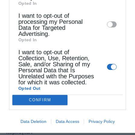
Opted In
Downstream Participants
that may further
I want to opt-out of
disclose it to other third parties.
processing my Personal
Data for Targeted
Advertising.
Opted In
I want to opt-out of
Collection, Use, Retention,
Sale, and/or Sharing of my
Personal Data that Is
Τελευταία άρθρα
Unrelated with the Purposes
for which it was collected.
Opted Out
Η LEROY MERLIN στηρίζει τον Ελληνικό Ερυθρό
CONFIRM
Σταυρό με δωρεά επιχειρησιακού εξοπλισμού για
την αντιμετώπιση των καταστροφικών
Data Deletion
Data Access
Privacy Policy
πυρκαγιών