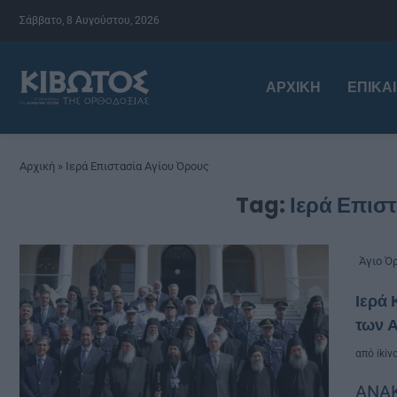
Σάββατο, 8 Αυγούστου, 2026
ΑΡΧΙΚΉ
ΕΠΙΚΑ
Αρχική
»
Ιερά Επιστασία Αγίου Όρους
Tag:
Ιερά Επισ
Άγιο Ό
Ιερά 
των Α
από
ikiv
ΑΝΑΚ