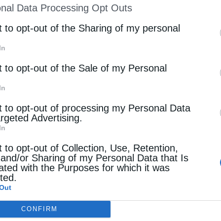
nal Data Processing Opt Outs
st of Downstream Participants
that may further discl
κάλλου π. Ιωσήφ, Κουτλουμουσίου π. …
rd parties.
t to opt-out of the Sharing of my personal
In
t to opt-out of the Sale of my Personal
In
t to opt-out of processing my Personal Data
argeted Advertising.
In
t to opt-out of Collection, Use, Retention,
 and/or Sharing of my Personal Data that Is
ated with the Purposes for which it was
cted.
Out
CONFIRM