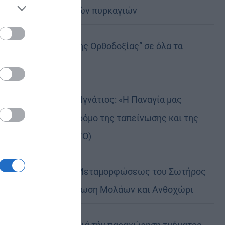
καταστροφικών πυρκαγιών
ose it to
Η “Κιβωτός της Ορθοδοξίας” σε όλα τα
περίπτερα
Δημητριάδος Ιγνάτιος: «Η Παναγία μας
δείχνει τον δρόμο της ταπείνωσης και της
σιωπής» (ΦΩΤΟ)
Η εορτή της Μεταμορφώσεως του Σωτήρος
σε Μεταμόρφωση Μολάων και Ανθοχώρι