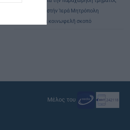
Εὐχαριστίες γιά τήν παραχώρηση τμήματος
στρατοπέδου στήν Ἱερά Μητρόπολη
Καστορίας γιά κοινωφελῆ σκοπό
Μέλος του