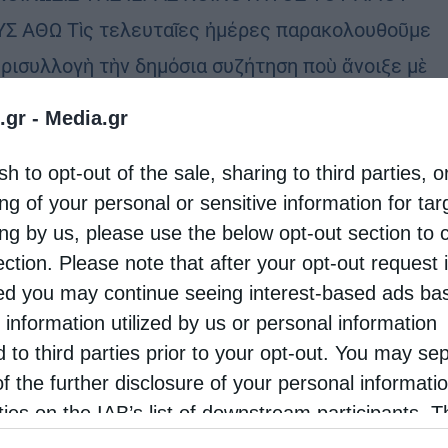
Σ ΑΘΩ Τὶς τελευταῖες ἡμέρες παρακολουθοῦμε
ερισυλλογὴ τὴν δημόσια συζήτηση ποὺ ἄνοιξε μὲ
μὴ τὴν πρόσφατη ἐπίσκεψη τοῦ Πρωθυπουργοῦ
.gr -
Media.gr
Ἑλλάδας στὸ Ἅγιον Ὄρος, …
sh to opt-out of the sale, sharing to third parties, o
ng of your personal or sensitive information for ta
ρότητα
ing by us, please use the below opt-out section to 
ή επιστασίας στο Άγιον Όρος
ection. Please note that after your opt-out request 
d you may continue seeing interest-based ads ba
stina
14 Ιουνίου 2021
 information utilized by us or personal information
ρα, 1/14 Ιουνίου 2021, τελέστηκε η τελετή
d to third parties prior to your opt-out. You may se
γής της Επιστασίας στο Άγιον Όρος. Ο νέος
of the further disclosure of your personal informati
παιδινός Πρωτεπιστάτης Γέροντας Γεώργιος,
rties on the IAB’s list of downstream participants. T
ion may also be disclosed by us to third parties on
σιώνεται από τους αντιπροσώπους των Μονών