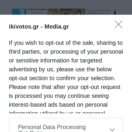
ikivotos.gr -
Media.gr
If you wish to opt-out of the sale, sharing to
third parties, or processing of your personal
or sensitive information for targeted
advertising by us, please use the below
opt-out section to confirm your selection.
Please note that after your opt-out request
is processed you may continue seeing
interest-based ads based on personal
information utilized by us or personal
information disclosed to third parties prior
Personal Data Processing
to your opt-out. You may separately opt-out