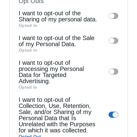
Opt Outs
of the further disclosure of your personal
I want to opt-out of the
information by third parties on the IAB’s list
Sharing of my personal data.
Opted In
of downstream participants. This
Τελευταία άρθρα
information may also be disclosed by us to
I want to opt-out of the Sale
of my Personal Data.
third parties on the
IAB’s List of
Opted In
Downstream Participants
that may further
Η LEROY MERLIN στηρίζει τον Ελληνικό Ερυθρό
I want to opt-out of
disclose it to other third parties.
Σταυρό με δωρεά επιχειρησιακού εξοπλισμού για
processing my Personal
Data for Targeted
την αντιμετώπιση των καταστροφικών
Advertising.
Opted In
πυρκαγιών
I want to opt-out of
Collection, Use, Retention,
Sale, and/or Sharing of my
Η “Κιβωτός της Ορθοδοξίας” σε όλα τα περίπτερα
Personal Data that Is
Unrelated with the Purposes
for which it was collected.
Δημητριάδος Ιγνάτιος: «Η Παναγία μας δείχνει
Opted Out