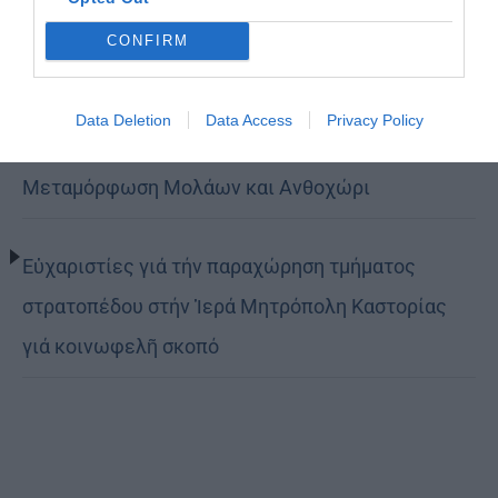
τον δρόμο της ταπείνωσης και της σιωπής»
CONFIRM
(ΦΩΤΟ)
Data Deletion
Data Access
Privacy Policy
Η εορτή της Μεταμορφώσεως του Σωτήρος σε
Μεταμόρφωση Μολάων και Ανθοχώρι
Εὐχαριστίες γιά τήν παραχώρηση τμήματος
στρατοπέδου στήν Ἱερά Μητρόπολη Καστορίας
γιά κοινωφελῆ σκοπό