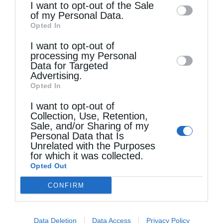
information may also be disclosed by us to
I want to opt-out of the Sale
of my Personal Data.
third parties on the
IAB’s List of
Opted In
Downstream Participants
that may further
I want to opt-out of
disclose it to other third parties.
processing my Personal
Data for Targeted
Advertising.
Opted In
I want to opt-out of
Collection, Use, Retention,
Sale, and/or Sharing of my
Personal Data that Is
Unrelated with the Purposes
for which it was collected.
Opted Out
CONFIRM
Data Deletion
Data Access
Privacy Policy