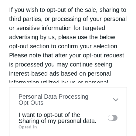
Μητροπολίτη Σερρών Θεολόγου
If you wish to opt-out of the sale, sharing to
από
genneleni
8 Μαΐου 2026
third parties, or processing of your personal
Ιεροπρεπώς και μέσα σε πνευματικό
or sensitive information for targeted
αναστάσιμο κλίμα τελείται και στην Ιερά
advertising by us, please use the below
Μητρόπολη Σερρών και Νιγρίτης ο
opt-out section to confirm your selection.
Please note that after your opt-out request
λειτουργικός εορτασμός της πανίερης
is processed you may continue seeing
μνήμης της Ιεράς Συνάξεως της Αγίας
interest-based ads based on personal
Κόνεως, που θαυματουργικά εκπορεύεται …
information utilized by us or personal
information disclosed to third parties prior
Personal Data Processing
to your opt-out. You may separately opt-out
Opt Outs
of the further disclosure of your personal
I want to opt-out of the
information by third parties on the IAB’s list
Sharing of my personal data.
Opted In
of downstream participants. This