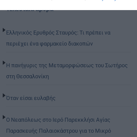
Τελευταία άρθρα
Ελληνικός Ερυθρός Σταυρός: Τι πρέπει να
περιέχει ένα φαρμακείο διακοπών
Η πανήγυρις της Μεταμορφώσεως του Σωτήρος
στη Θεσσαλονίκη
Όταν είσαι ευλαβής
Ο Νεαπόλεως στο Ιερό Παρεκκλήσι Αγίας
Παρασκευής Παλαιοκάστρου για το Μικρό