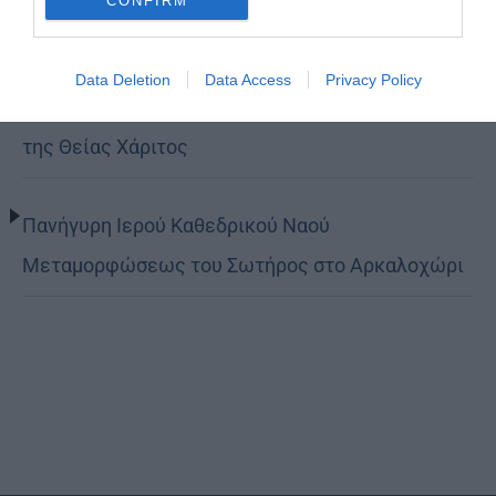
CONFIRM
Βόλο η Μεταμόρφωση
Data Deletion
Data Access
Privacy Policy
Κορίνθου Παύλος: Να γίνουμε μέτοχοι του φωτός
της Θείας Χάριτος
Πανήγυρη Ιερού Καθεδρικού Ναού
Μεταμορφώσεως του Σωτήρος στο Αρκαλοχώρι