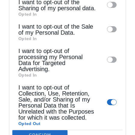
I want to opt-out of the
information by third parties on the IAB’s list
Sharing of my personal data.
Opted In
of downstream participants. This
information may also be disclosed by us to
I want to opt-out of the Sale
of my Personal Data.
third parties on the
IAB’s List of
Opted In
Downstream Participants
that may further
Τελευταία άρθρα
I want to opt-out of
disclose it to other third parties.
processing my Personal
Data for Targeted
Κακό και εκδίκηση
Advertising.
Opted In
I want to opt-out of
Χειροτονία Διακόνου από τον Αρχιεπίσκοπο
Collection, Use, Retention,
Sale, and/or Sharing of my
Αυστραλίας στην Ιερά Επισκοπή Χώρας
Personal Data that Is
Unrelated with the Purposes
for which it was collected.
Δημητριάδος Ιγνάτιος: «Ο Χριστός μάς έδειξε το
Opted Out
μέλλον μας» – Με λαμπρότητα εορτάστηκε στον