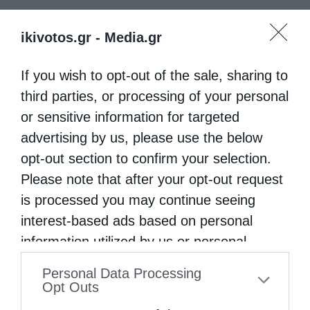
ikivotos.gr -
Media.gr
If you wish to opt-out of the sale, sharing to
third parties, or processing of your personal
or sensitive information for targeted
advertising by us, please use the below
opt-out section to confirm your selection.
Please note that after your opt-out request
is processed you may continue seeing
interest-based ads based on personal
information utilized by us or personal
information disclosed to third parties prior
Personal Data Processing
to your opt-out. You may separately opt-out
Opt Outs
of the further disclosure of your personal