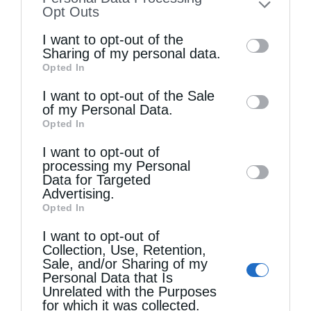
to your opt-out. You may separately opt-out
Opt Outs
of the further disclosure of your personal
I want to opt-out of the
information by third parties on the IAB’s list
Sharing of my personal data.
Opted In
of downstream participants. This
information may also be disclosed by us to
Τελευταία άρθρα
I want to opt-out of the Sale
of my Personal Data.
third parties on the
IAB’s List of
Opted In
Downstream Participants
that may further
Η LEROY MERLIN στηρίζει τον Ελληνικό Ερυθρό
I want to opt-out of
disclose it to other third parties.
processing my Personal
Σταυρό με δωρεά επιχειρησιακού εξοπλισμού για
Data for Targeted
Advertising.
την αντιμετώπιση των καταστροφικών
Opted In
πυρκαγιών
I want to opt-out of
Collection, Use, Retention,
Sale, and/or Sharing of my
Η “Κιβωτός της Ορθοδοξίας” σε όλα τα περίπτερα
Personal Data that Is
Unrelated with the Purposes
for which it was collected.