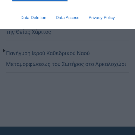
Data Deletion
Data Access
Privacy Policy
Κορίνθου Παύλος: Να γίνουμε μέτοχοι του φωτός
της Θείας Χάριτος
Πανήγυρη Ιερού Καθεδρικού Ναού
Μεταμορφώσεως του Σωτήρος στο Αρκαλοχώρι