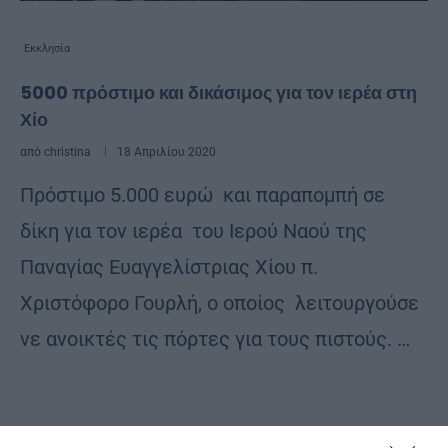
Εκκλησία
5000 πρόστιμο και δικάσιμος για τον ιερέα στη
Χίο
από
christina
18 Απριλίου 2020
Πρόστιμο 5.000 ευρώ και παραπομπή σε
δίκη για τον ιερέα του Ιερού Ναού της
Παναγίας Ευαγγελίστριας Χίου π.
Χριστόφορο Γουρλή, ο οποίος λειτουργούσε
νε ανοικτές τις πόρτες για τους πιστούς. …