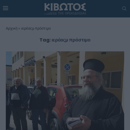
Αρχική
»
ιερέαςμ πρόστιμο
Tag:
ιερέαςμ πρόστιμο