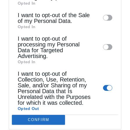
Opted In
of downstream participants. This
information may also be disclosed by us to
I want to opt-out of the Sale
of my Personal Data.
third parties on the
IAB’s List of
Opted In
Downstream Participants
that may further
Τελευταία άρθρα
I want to opt-out of
disclose it to other third parties.
processing my Personal
Data for Targeted
Εὐχαριστίες γιά τήν παραχώρηση τμήματος
Advertising.
Opted In
στρατοπέδου στήν Ἱερά Μητρόπολη Καστορίας
I want to opt-out of
γιά κοινωφελῆ σκοπό
Collection, Use, Retention,
Sale, and/or Sharing of my
Personal Data that Is
Ο Ελληνικός Ερυθρός Σταυρός προτείνει 8
Unrelated with the Purposes
for which it was collected.
χρήσιμες οδηγίες για την ασφάλεια στο νερό
Opted Out
CONFIRM
Ο θείος έρως