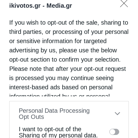
ikivotos.gr -
Media.gr
If you wish to opt-out of the sale, sharing to
third parties, or processing of your personal
or sensitive information for targeted
advertising by us, please use the below
opt-out section to confirm your selection.
Please note that after your opt-out request
is processed you may continue seeing
interest-based ads based on personal
information utilized by us or personal
information disclosed to third parties prior
Personal Data Processing
to your opt-out. You may separately opt-out
Opt Outs
of the further disclosure of your personal
I want to opt-out of the
information by third parties on the IAB’s list
Sharing of my personal data.