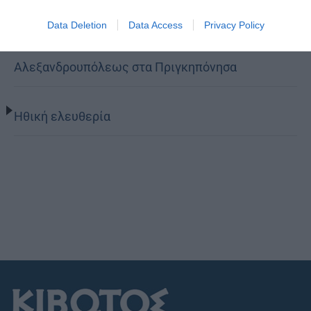
Data Deletion
Data Access
Privacy Policy
Στελέχη των κατασκηνώσεων της Μητροπόλεως
Αλεξανδρουπόλεως στα Πριγκηπόνησα
Ηθική ελευθερία