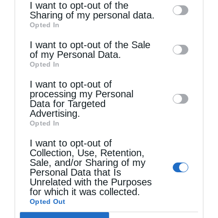
I want to opt-out of the
information by third parties on the IAB’s list
Sharing of my personal data.
Opted In
of downstream participants. This
information may also be disclosed by us to
I want to opt-out of the Sale
of my Personal Data.
third parties on the
IAB’s List of
Opted In
Downstream Participants
that may further
Τελευταία άρθρα
I want to opt-out of
disclose it to other third parties.
processing my Personal
Data for Targeted
Κακό και εκδίκηση
Advertising.
Opted In
I want to opt-out of
Χειροτονία Διακόνου από τον Αρχιεπίσκοπο
Collection, Use, Retention,
Sale, and/or Sharing of my
Αυστραλίας στην Ιερά Επισκοπή Χώρας
Personal Data that Is
Unrelated with the Purposes
for which it was collected.
Δημητριάδος Ιγνάτιος: «Ο Χριστός μάς έδειξε το
Opted Out
μέλλον μας» – Με λαμπρότητα εορτάστηκε στον