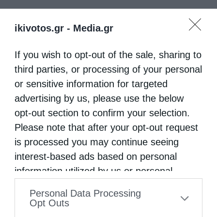
ikivotos.gr -
Media.gr
If you wish to opt-out of the sale, sharing to
third parties, or processing of your personal
or sensitive information for targeted
advertising by us, please use the below
opt-out section to confirm your selection.
Please note that after your opt-out request
is processed you may continue seeing
interest-based ads based on personal
information utilized by us or personal
information disclosed to third parties prior
Personal Data Processing
to your opt-out. You may separately opt-out
Opt Outs
of the further disclosure of your personal