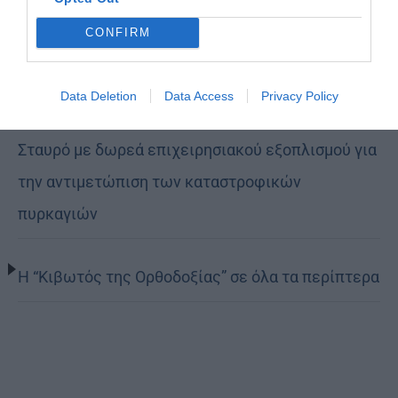
Πατριάρχης Θεόφιλος στη Ρωσική Εκκλησία της
CONFIRM
Διασποράς
Data Deletion
Data Access
Privacy Policy
Η LEROY MERLIN στηρίζει τον Ελληνικό Ερυθρό
Σταυρό με δωρεά επιχειρησιακού εξοπλισμού για
την αντιμετώπιση των καταστροφικών
πυρκαγιών
Η “Κιβωτός της Ορθοδοξίας” σε όλα τα περίπτερα