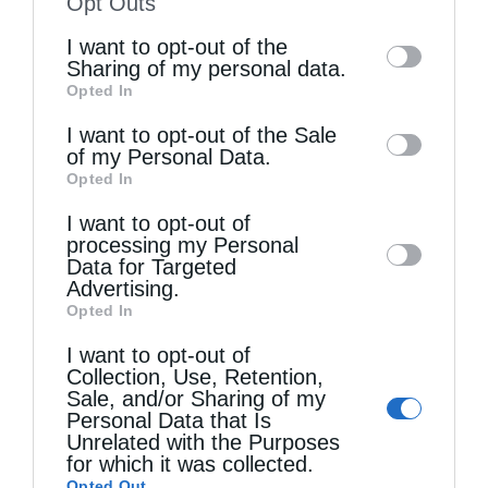
Opt Outs
of the further disclosure of your personal
I want to opt-out of the
information by third parties on the IAB’s list
Sharing of my personal data.
Opted In
of downstream participants. This
Τελευταία άρθρα
information may also be disclosed by us to
I want to opt-out of the Sale
of my Personal Data.
third parties on the
IAB’s List of
Opted In
Downstream Participants
that may further
Αρχιερατική Θεία Λειτουργία στη Μονή
I want to opt-out of
disclose it to other third parties.
Μεταμορφώσεως Σωτήρος Χορτιάτη
processing my Personal
Data for Targeted
Advertising.
Opted In
Η Πανήγυρις της Ιεράς Μονής Αγίας Θεοδώρας
I want to opt-out of
της Μυροβλύτιδος στη Μητρόπολη
Collection, Use, Retention,
Sale, and/or Sharing of my
Θεσσαλονίκης
Personal Data that Is
Unrelated with the Purposes
for which it was collected.
Ισχυροί οι δεσμοί Ιερουσαλήμ και Μόσχας – Ο
Opted Out