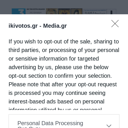
ikivotos.gr -
Media.gr
If you wish to opt-out of the sale, sharing to
third parties, or processing of your personal
or sensitive information for targeted
advertising by us, please use the below
opt-out section to confirm your selection.
Please note that after your opt-out request
is processed you may continue seeing
interest-based ads based on personal
information utilized by us or personal
information disclosed to third parties prior
Personal Data Processing
to your opt-out. You may separately opt-out