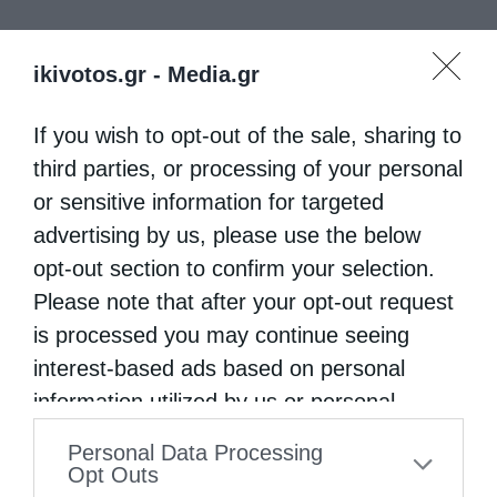
ikivotos.gr -
Media.gr
If you wish to opt-out of the sale, sharing to
third parties, or processing of your personal
or sensitive information for targeted
advertising by us, please use the below
opt-out section to confirm your selection.
Please note that after your opt-out request
is processed you may continue seeing
interest-based ads based on personal
information utilized by us or personal
information disclosed to third parties prior
Personal Data Processing
to your opt-out. You may separately opt-out
Opt Outs