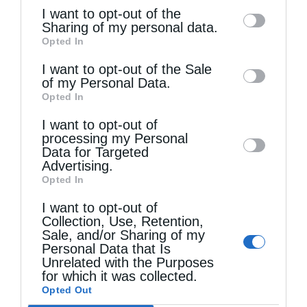
of the further disclosure of your personal
I want to opt-out of the
information by third parties on the IAB’s list
Sharing of my personal data.
Opted In
of downstream participants. This
information may also be disclosed by us to
I want to opt-out of the Sale
of my Personal Data.
third parties on the
IAB’s List of
Opted In
Downstream Participants
that may further
Τελευταία άρθρα
I want to opt-out of
disclose it to other third parties.
processing my Personal
Data for Targeted
Advertising.
Κακό και εκδίκηση
Opted In
I want to opt-out of
Χειροτονία Διακόνου από τον Αρχιεπίσκοπο
Collection, Use, Retention,
Sale, and/or Sharing of my
Αυστραλίας στην Ιερά Επισκοπή Χώρας
Personal Data that Is
Unrelated with the Purposes
for which it was collected.
Opted Out
Δημητριάδος Ιγνάτιος: «Ο Χριστός μάς έδειξε το