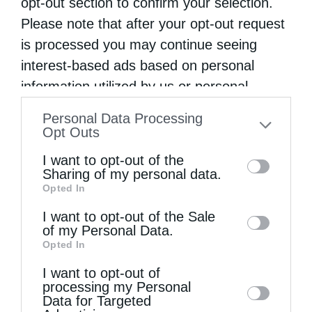
opt-out section to confirm your selection.
Please note that after your opt-out request
is processed you may continue seeing
interest-based ads based on personal
information utilized by us or personal
information disclosed to third parties prior
Μητροπόλεις
Personal Data Processing
to your opt-out. You may separately opt-out
Opt Outs
Ο Μεσογαίας Νικόλαος στην Ιερατική Σύναξη
of the further disclosure of your personal
της Μητροπόλεως Πειραιώς
I want to opt-out of the
information by third parties on the IAB’s list
Sharing of my personal data.
από
kivotos
27 Οκτωβρίου 2017
Opted In
of downstream participants. This
Συνεκλήθη η ετήσια Ιερατική Σύναξη της
information may also be disclosed by us to
I want to opt-out of the Sale
of my Personal Data.
third parties on the
IAB’s List of
Ιεράς Μητροπόλεως Πειραιώς την Τρίτη 24η
Opted In
Downstream Participants
that may further
Ὀκτωβρίου ἐ.ἔ., περί ὥρα 10.00 π.μ., με
I want to opt-out of
disclose it to other third parties.
επίσημο προσκεκλημένο και ομιλητή τον
processing my Personal
Data for Targeted
Σεβασμιώτατο Μητροπολίτη Μεσογαίας και