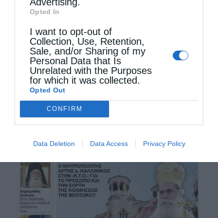
Advertising.
Opted In
Λαυρεωτικής κ. …
I want to opt-out of
Collection, Use, Retention,
Sale, and/or Sharing of my
Personal Data that Is
Unrelated with the Purposes
for which it was collected.
Opted Out
CONFIRM
Data Deletion
Data Access
Privacy Policy