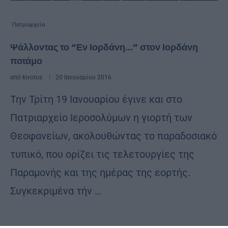
Πατριαρχεία
Ψάλλοντας το “Εν Ιορδάνη…” στον Ιορδάνη
ποτάμο
από
kivotos
20 Ιανουαρίου 2016
Την Τρίτη 19 Ιανουαρίου έγινε και στο
Πατριαρχείο Ιεροσολύμων η γιορτή των
Θεοφανείων, ακολουθώντας το παραδοσιακό
τυπικό, που ορίζει τις τελετουργίες της
Παραμονής και της ημέρας της εορτής.
Συγκεκριμένα τήν …