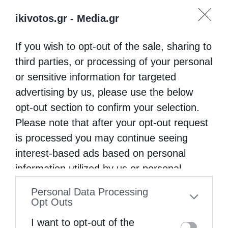
ikivotos.gr -
Media.gr
If you wish to opt-out of the sale, sharing to
third parties, or processing of your personal
or sensitive information for targeted
advertising by us, please use the below
opt-out section to confirm your selection.
Please note that after your opt-out request
is processed you may continue seeing
interest-based ads based on personal
information utilized by us or personal
information disclosed to third parties prior
Personal Data Processing
to your opt-out. You may separately opt-out
Opt Outs
of the further disclosure of your personal
I want to opt-out of the