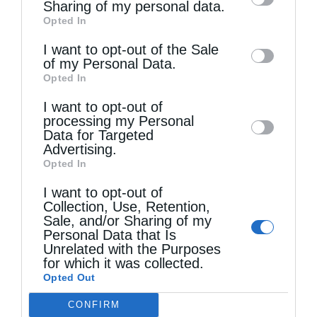
information by third parties on the IAB’s list
Sharing of my personal data.
Opted In
of downstream participants. This
information may also be disclosed by us to
I want to opt-out of the Sale
of my Personal Data.
third parties on the
IAB’s List of
Opted In
Downstream Participants
that may further
Τελευταία άρθρα
I want to opt-out of
disclose it to other third parties.
processing my Personal
Data for Targeted
Advertising.
Ελληνικός Ερυθρός Σταυρός: Τι πρέπει να
Opted In
περιέχει ένα φαρμακείο διακοπών
I want to opt-out of
Collection, Use, Retention,
Sale, and/or Sharing of my
Η πανήγυρις της Μεταμορφώσεως του Σωτήρος
Personal Data that Is
Unrelated with the Purposes
στη Θεσσαλονίκη
for which it was collected.
Opted Out
CONFIRM
Όταν είσαι ευλαβής