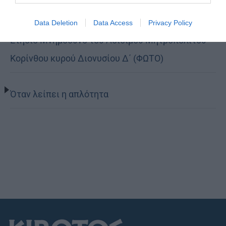
προετοιμασμένοι στο Πάσχα του καλοκαιριού»
Data Deletion
Data Access
Privacy Policy
Ετήσιο Μνημόσυνο του Αοιδίμου Μητροπολίτου
Κορίνθου κυρού Διονυσίου Δ΄ (ΦΩΤΟ)
Όταν λείπει η απλότητα