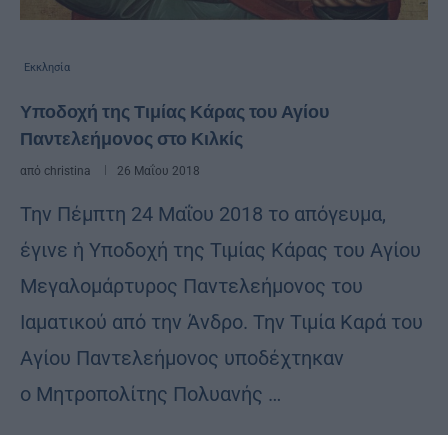
Εκκλησία
Υποδοχή της Τιμίας Κάρας του Αγίου
Παντελεήμονος στο Κιλκίς
από
christina
26 Μαΐου 2018
Την Πέμπτη 24 Μαΐου 2018 το απόγευμα,
έγινε ἡ Υποδοχή της Τιμίας Κάρας του Αγίου
Μεγαλομάρτυρος Παντελεήμονος του
Ιαματικού από την Άνδρο. Την Τιμία Καρά του
Αγίου Παντελεήμονος υποδέχτηκαν
o Μητροπολίτης Πολυανής …