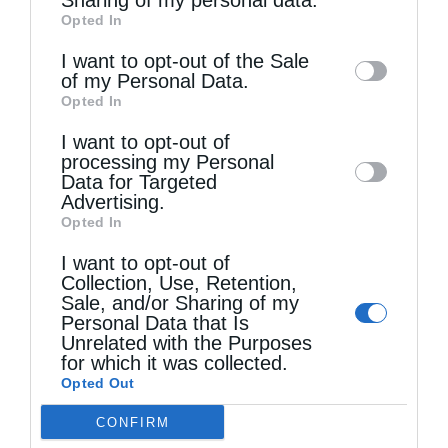
Sharing of my personal data.
Opted In
of downstream participants. This
information may also be disclosed by us to
I want to opt-out of the Sale
of my Personal Data.
third parties on the
IAB’s List of
Opted In
Downstream Participants
that may further
I want to opt-out of
disclose it to other third parties.
Τελευταία άρθρα
processing my Personal
Data for Targeted
Advertising.
Opted In
Τα βράδια των Παρακλήσεων (Βίντεο)
I want to opt-out of
Collection, Use, Retention,
Sale, and/or Sharing of my
Ο Οικουμενικός Πατριάρχης στο πανηγυρίζον
Personal Data that Is
Unrelated with the Purposes
Μετόχι του Αγίου Παντελεήμονος στον Γαλατά
for which it was collected.
Opted Out
Δημητριάδος Ιγνάτιος: «Να φτάσουμε
CONFIRM