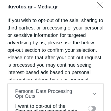
ikivotos.gr -
Media.gr
If you wish to opt-out of the sale, sharing to
third parties, or processing of your personal
or sensitive information for targeted
advertising by us, please use the below
opt-out section to confirm your selection.
Please note that after your opt-out request
is processed you may continue seeing
interest-based ads based on personal
information utilized by us or personal
information disclosed to third parties prior
Personal Data Processing
to your opt-out. You may separately opt-out
Opt Outs
of the further disclosure of your personal
I want to opt-out of the
information by third parties on the IAB’s list