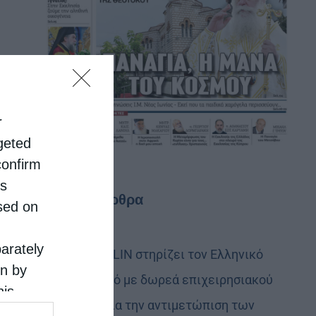
r
rgeted
confirm
is
Τελευταία άρθρα
sed on
parately
Η LEROY MERLIN στηρίζει τον Ελληνικό
on by
Ερυθρό Σταυρό με δωρεά επιχειρησιακού
his
εξοπλισμού για την αντιμετώπιση των
 the