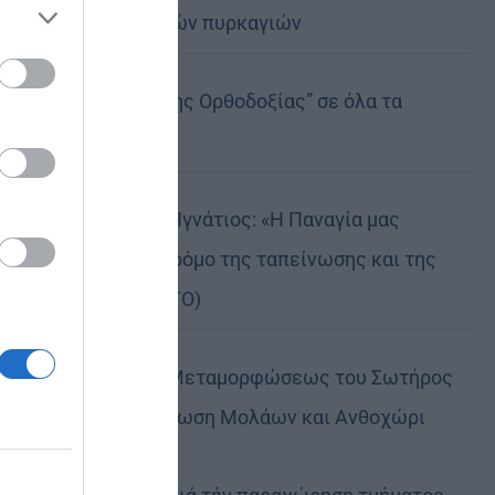
καταστροφικών πυρκαγιών
ose it to
Η “Κιβωτός της Ορθοδοξίας” σε όλα τα
περίπτερα
Δημητριάδος Ιγνάτιος: «Η Παναγία μας
δείχνει τον δρόμο της ταπείνωσης και της
σιωπής» (ΦΩΤΟ)
Η εορτή της Μεταμορφώσεως του Σωτήρος
σε Μεταμόρφωση Μολάων και Ανθοχώρι