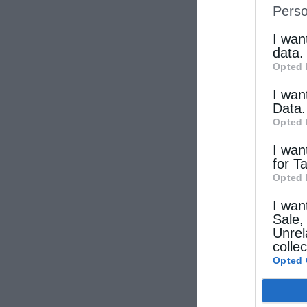
Perso
IAB’s Li
other thi
I wan
data.
Opted 
I wan
Data.
Opted 
I wan
for T
Opted 
I wan
Sale,
Unrel
colle
Opted 