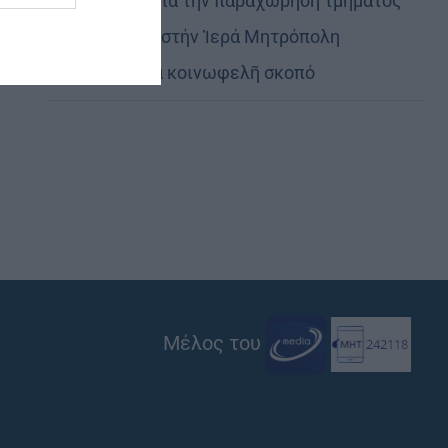
Εὐχαριστίες γιά τήν παραχώρηση τμήματος
στρατοπέδου στήν Ἱερά Μητρόπολη
Καστορίας γιά κοινωφελῆ σκοπό
Μέλος του