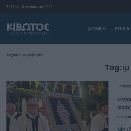
Σάββατο, 8 Αυγούστου, 2026
ΑΡΧΙΚΉ
ΕΠΙΚΑ
Αρχική
»
ιμ γρεβενών
Tag:
ιμ
Επικαι
Μέγας
Ιεράς
από
genn
Με ι