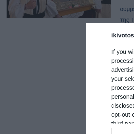
συμμ
της 
Πολυ
ikivotos
Αχιλλ
If you wi
processi
advertis
your sel
processe
personal
disclose
opt-out 
third pa
informat