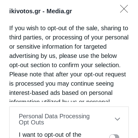
ikivotos.gr -
Media.gr
If you wish to opt-out of the sale, sharing to
third parties, or processing of your personal
or sensitive information for targeted
advertising by us, please use the below
opt-out section to confirm your selection.
Please note that after your opt-out request
is processed you may continue seeing
interest-based ads based on personal
information utilized by us or personal
information disclosed to third parties prior
Personal Data Processing
to your opt-out. You may separately opt-out
Opt Outs
of the further disclosure of your personal
I want to opt-out of the