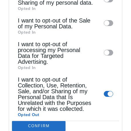
information by third parties on the IAB’s list
Sharing of my personal data.
Opted In
of downstream participants. This
information may also be disclosed by us to
I want to opt-out of the Sale
of my Personal Data.
third parties on the
IAB’s List of
Τελευταία άρθρα
Opted In
Downstream Participants
that may further
I want to opt-out of
disclose it to other third parties.
processing my Personal
Κακό και εκδίκηση
Data for Targeted
Advertising.
Opted In
Χειροτονία Διακόνου από τον Αρχιεπίσκοπο
I want to opt-out of
Collection, Use, Retention,
Αυστραλίας στην Ιερά Επισκοπή Χώρας
Sale, and/or Sharing of my
Personal Data that Is
Unrelated with the Purposes
Δημητριάδος Ιγνάτιος: «Ο Χριστός μάς έδειξε το
for which it was collected.
Opted Out
μέλλον μας» – Με λαμπρότητα εορτάστηκε στον
CONFIRM
Βόλο η Μεταμόρφωση