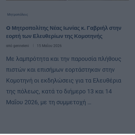
Μητροπόλεις
O Μητροπολίτης Νέας Ιωνίας κ. Γαβριήλ στην
εορτή των Ελευθερίων της Κομοτηνής
από
genneleni
15 Μαΐου 2026
Με λαμπρότητα και την παρουσία πλήθους
πιστών και επισήμων εορτάστηκαν στην
Κομοτηνή οι εκδηλώσεις για τα Ελευθέρια
της πόλεως, κατά το διήμερο 13 και 14
Μαΐου 2026, με τη συμμετοχή …