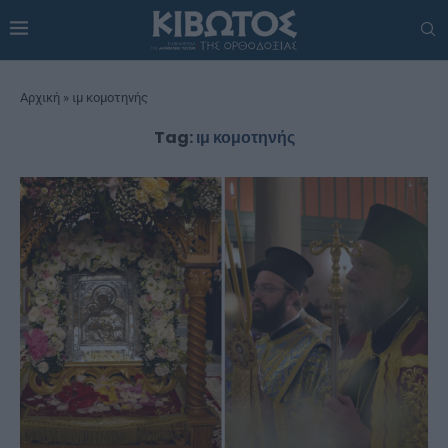
Αρχική
»
ιμ κομοτηνής
Tag:
ιμ κομοτηνής