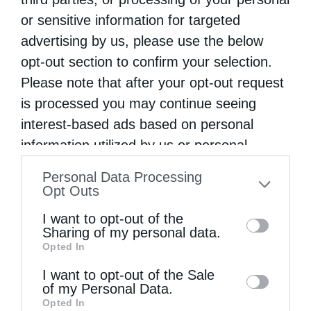
or sensitive information for targeted
advertising by us, please use the below
opt-out section to confirm your selection.
Please note that after your opt-out request
is processed you may continue seeing
interest-based ads based on personal
information utilized by us or personal
information disclosed to third parties prior
Personal Data Processing
to your opt-out. You may separately opt-out
Opt Outs
Μητροπόλεις
of the further disclosure of your personal
I want to opt-out of the
information by third parties on the IAB’s list
Η πρώτη πανήγυρη του Οσίου Διονυσίου της
Sharing of my personal data.
Opted In
Κολιτσού στη Λάρισα.
of downstream participants. This
information may also be disclosed by us to
I want to opt-out of the Sale
από
genneleni
12 Μαΐου 2026
of my Personal Data.
third parties on the
IAB’s List of
Στον Ιερό Ναό Ζωοδόχου Πηγής Λαρίσης τη
Opted In