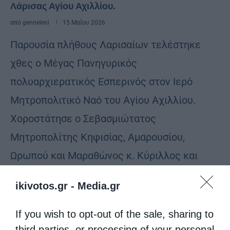
Λάρισας Αγίου Αχιλλίου.
από
genneleni
15 Μαΐου 2026
Παρουσία πλήθους Λαρισαίων τελέστηκε
χθες ο Μέγας Πανηγυρικός
πολυαρχιερατικός Εσπερινός στον Ιερό
Μητροπολιτικό Ναό του Αγίου Αχιλλίου.
Χοροστάτησε ο Σεβασμιώτατος
Μητροπολίτης Κηφισίας, Αμαρουσίου,
Ωρωπού και Μαραθώνος κ. Κύριλλος και
συγχοροστάτησαν …
ikivotos.gr -
Media.gr
If you wish to opt-out of the sale, sharing to
third parties, or processing of your personal