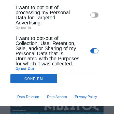
Downstream Participants
that may further
Δευτέρα 11 Μαΐου 2026 ο Σεβασμιώτατος
I want to opt-out of
disclose it to other third parties.
processing my Personal
Μητροπολίτης Λαρίσης και Τυρνάβου κ.
Data for Targeted
Advertising.
Ιερώνυμος, χοροστάτησε στην πανηγυρική
Opted In
Θεία Λειτουργία επί τη μνήμη του Οσίου
I want to opt-out of
Πατρός …
Collection, Use, Retention,
Sale, and/or Sharing of my
Personal Data that Is
Unrelated with the Purposes
for which it was collected.
Opted Out
CONFIRM
Data Deletion
Data Access
Privacy Policy