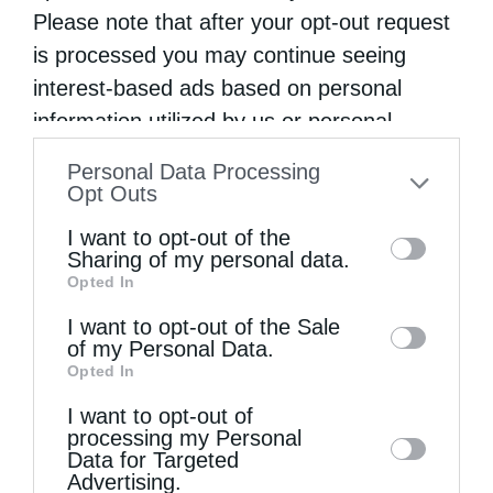
Please note that after your opt-out request
is processed you may continue seeing
interest-based ads based on personal
information utilized by us or personal
information disclosed to third parties prior
Personal Data Processing
to your opt-out. You may separately opt-out
Opt Outs
Μητροπόλεις
of the further disclosure of your personal
Με εκκλησιαστική λαμπρότητα η εορτή της
I want to opt-out of the
information by third parties on the IAB’s list
Sharing of my personal data.
Ανακομιδής των Ιερών Λειψάνων του Αγίου
Opted In
of downstream participants. This
Νείλου στη γενέτειρα του
information may also be disclosed by us to
I want to opt-out of the Sale
από
genneleni
9 Μαΐου 2026
of my Personal Data.
third parties on the
IAB’s List of
Opted In
Σε μικρή απόσταση από την Ιερά Μονή
Downstream Participants
that may further
I want to opt-out of
disclose it to other third parties.
Μαλεβής βρίσκεται η γενέτειρα του Οσίου
processing my Personal
Νείλου του Μυροβλήτη, η όμορφη και
Data for Targeted
Advertising.