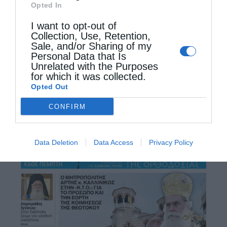
καταπράσινη αρκαδική κοινότητα του Αγίου
Opted In
Πέτρου. Το παραδοσιακό αυτό χωριό της …
I want to opt-out of
Collection, Use, Retention,
Sale, and/or Sharing of my
Personal Data that Is
Unrelated with the Purposes
for which it was collected.
Opted Out
CONFIRM
Data Deletion
Data Access
Privacy Policy