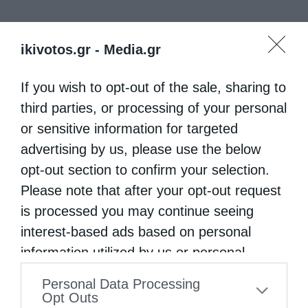
ikivotos.gr -
Media.gr
If you wish to opt-out of the sale, sharing to
third parties, or processing of your personal
or sensitive information for targeted
advertising by us, please use the below
opt-out section to confirm your selection.
Please note that after your opt-out request
is processed you may continue seeing
interest-based ads based on personal
information utilized by us or personal
information disclosed to third parties prior
Personal Data Processing
to your opt-out. You may separately opt-out
Opt Outs