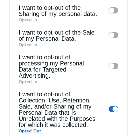
of the further disclosure of your personal
I want to opt-out of the
information by third parties on the IAB’s list
Sharing of my personal data.
Opted In
of downstream participants. This
information may also be disclosed by us to
I want to opt-out of the Sale
of my Personal Data.
third parties on the
IAB’s List of
Τελευταία άρθρα
Opted In
Downstream Participants
that may further
I want to opt-out of
disclose it to other third parties.
processing my Personal
Ο Άγιος Φύλακας Άγγελος
Data for Targeted
Advertising.
Opted In
Η λέξη “Μαρία”
I want to opt-out of
Collection, Use, Retention,
Sale, and/or Sharing of my
Ο Ελληνικός Ερυθρός Σταυρός προσφέρει
Personal Data that Is
Unrelated with the Purposes
ψυχοκοινωνική υποστήριξη στους πυρόπληκτους
for which it was collected.
Opted Out
της Δυτικής Αττικής