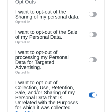
to your opt-out. You may separately opt-out
Opt Outs
of the further disclosure of your personal
I want to opt-out of the
information by third parties on the IAB’s list
Sharing of my personal data.
Opted In
of downstream participants. This
Τελευταία άρθρα
information may also be disclosed by us to
I want to opt-out of the Sale
of my Personal Data.
third parties on the
IAB’s List of
Opted In
Downstream Participants
that may further
Η LEROY MERLIN στηρίζει τον Ελληνικό Ερυθρό
I want to opt-out of
disclose it to other third parties.
processing my Personal
Σταυρό με δωρεά επιχειρησιακού εξοπλισμού για
Data for Targeted
την αντιμετώπιση των καταστροφικών
Advertising.
Opted In
πυρκαγιών
I want to opt-out of
Collection, Use, Retention,
Sale, and/or Sharing of my
Η “Κιβωτός της Ορθοδοξίας” σε όλα τα περίπτερα
Personal Data that Is
Unrelated with the Purposes
for which it was collected.
Δημητριάδος Ιγνάτιος: «Η Παναγία μας δείχνει