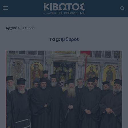
Αρχική
»
ιμ Συρου
Tag:
ιμ Συρου