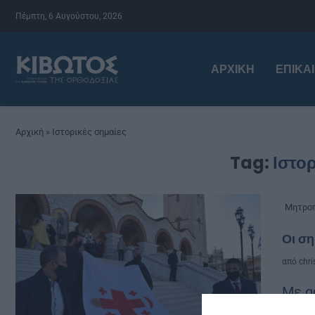
Πέμπτη, 6 Αυγούστου, 2026
ΑΡΧΙΚΉ
ΕΠΙΚΑ
Αρχική
»
Ιστορικές σημαίες
Tag:
Ιστορ
Μητροπ
Οι ση
από
chri
Με α