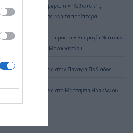
Μη χάσετε σήμερα, την “Κιβωτό της
Ορθοδοξίας”, σε όλα τα περίπτερα
Ιερά Παράκληση προς την Υπεραγία Θεοτόκο
στα Φαβριανά Μονοφατσίου
Θεία Λειτουργία στην Παναγιά Πεδιάδος
Θεία Λειτουργία στο Μασταμπά Ηρακλείου