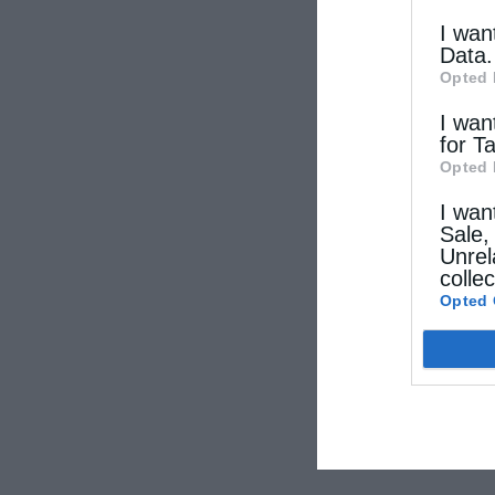
I wan
Data.
Opted 
I wan
for T
Opted 
I wan
Sale,
Unrel
colle
Opted 