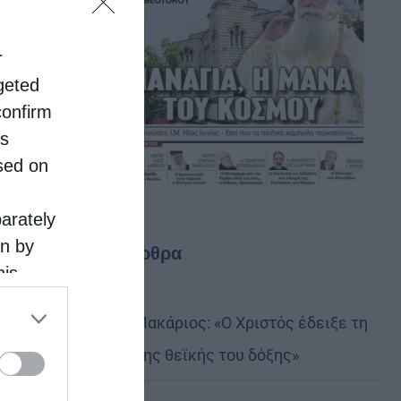
r
rgeted
confirm
is
sed on
parately
on by
Τελευταία άρθρα
his
 the
Αυστραλίας Μακάριος: «Ο Χριστός έδειξε τη
ose it to
λαμπρότητα της θεϊκής του δόξης»