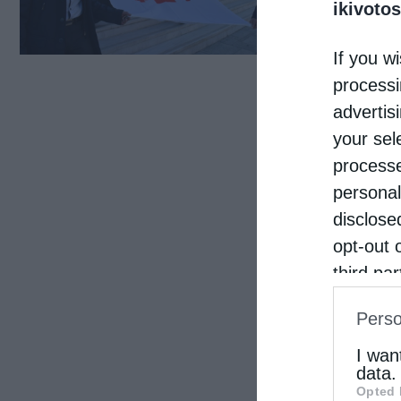
της 
ikivotos
Σεβα
If you wi
Καλα
processi
Κρήν
advertis
your sel
processe
personal
disclose
opt-out 
third pa
informat
Perso
IAB’s Li
other thi
I wan
data.
Opted 