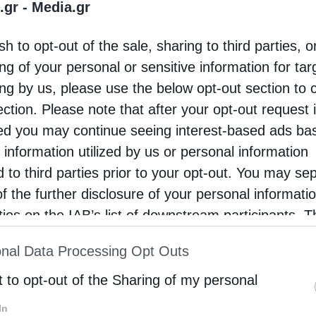
επανάστασης του 1821 και με πρωτοβουλία του
.gr -
Media.gr
σμιωτάτου Μητροπολίτη Νέας Κρήνης και
sh to opt-out of the sale, sharing to third parties, o
μαριάς κ. Ιουστίνου, η Ιερά Μητρόπολη Νέας
ng of your personal or sensitive information for ta
ης …
ing by us, please use the below opt-out section to 
ection. Please note that after your opt-out request 
d you may continue seeing interest-based ads ba
 information utilized by us or personal information
d to third parties prior to your opt-out. You may se
of the further disclosure of your personal informati
rties on the IAB’s list of downstream participants. T
ion may also be disclosed by us to third parties on
nal Data Processing Opt Outs
st of Downstream Participants
that may further discl
rd parties.
t to opt-out of the Sharing of my personal
In