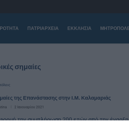
ΙΡΌΤΗΤΑ
ΠΑΤΡΙΑΡΧΕΊΑ
ΕΚΚΛΗΣΊΑ
ΜΗΤΡΟΠΌΛΕ
ικές σημαίες
όλεις
μαίες της Επανάστασης στην Ι.Μ. Καλαμαριάς
stina
2 Ιανουαρίου 2021
φορμή την συμπλήρωση 200 ετών από την έναρξη