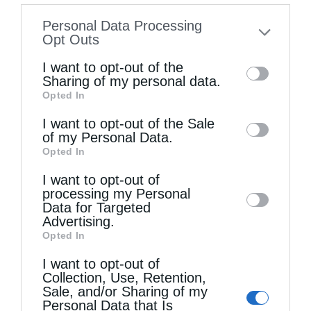
information disclosed to third parties prior
Personal Data Processing
to your opt-out. You may separately opt-out
Opt Outs
of the further disclosure of your personal
I want to opt-out of the
information by third parties on the IAB’s list
Sharing of my personal data.
Opted In
of downstream participants. This
information may also be disclosed by us to
I want to opt-out of the Sale
of my Personal Data.
third parties on the
IAB’s List of
Τελευταία άρθρα
Opted In
Downstream Participants
that may further
I want to opt-out of
disclose it to other third parties.
processing my Personal
Η LEROY MERLIN στηρίζει τον Ελληνικό Ερυθρό
Data for Targeted
Advertising.
Σταυρό με δωρεά επιχειρησιακού εξοπλισμού για
Opted In
την αντιμετώπιση των καταστροφικών
I want to opt-out of
Collection, Use, Retention,
πυρκαγιών
Sale, and/or Sharing of my
Personal Data that Is