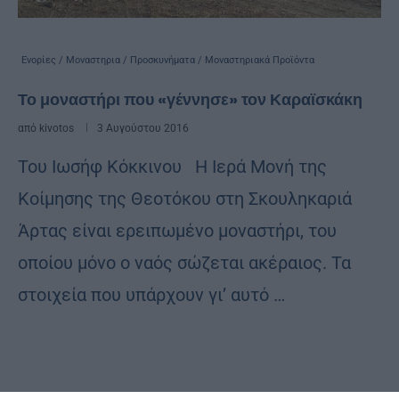
Ενορίες / Μοναστηρια / Προσκυνήματα / Μοναστηριακά Προϊόντα
Το μοναστήρι που «γέννησε» τον Καραϊσκάκη
από
kivotos
3 Αυγούστου 2016
Του Ιωσήφ Κόκκινου Η Ιερά Μονή της
Κοίμησης της Θεοτόκου στη Σκουληκαριά
Άρτας είναι ερειπωμένο μοναστήρι, του
οποίου μόνο ο ναός σώζεται ακέραιος. Τα
στοιχεία που υπάρχουν γι’ αυτό …