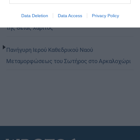
Data Deletion
Data Access
Privacy Policy
Κορίνθου Παύλος: Να γίνουμε μέτοχοι του φωτός
της Θείας Χάριτος
Πανήγυρη Ιερού Καθεδρικού Ναού
Μεταμορφώσεως του Σωτήρος στο Αρκαλοχώρι