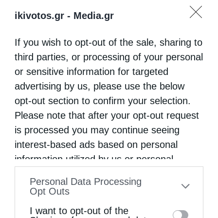
ikivotos.gr -
Media.gr
If you wish to opt-out of the sale, sharing to
third parties, or processing of your personal
or sensitive information for targeted
advertising by us, please use the below
opt-out section to confirm your selection.
Please note that after your opt-out request
is processed you may continue seeing
interest-based ads based on personal
information utilized by us or personal
information disclosed to third parties prior
Personal Data Processing
to your opt-out. You may separately opt-out
Opt Outs
of the further disclosure of your personal
I want to opt-out of the
information by third parties on the IAB’s list