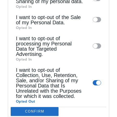
Sharing of my personal data.
Opted In
of downstream participants. This
information may also be disclosed by us to
I want to opt-out of the Sale
of my Personal Data.
third parties on the
IAB’s List of
Τελευταία άρθρα
Opted In
Downstream Participants
that may further
I want to opt-out of
disclose it to other third parties.
processing my Personal
Κακό και εκδίκηση
Data for Targeted
Advertising.
Opted In
Χειροτονία Διακόνου από τον Αρχιεπίσκοπο
I want to opt-out of
Αυστραλίας στην Ιερά Επισκοπή Χώρας
Collection, Use, Retention,
Sale, and/or Sharing of my
Personal Data that Is
Unrelated with the Purposes
Δημητριάδος Ιγνάτιος: «Ο Χριστός μάς έδειξε το
for which it was collected.
Opted Out
μέλλον μας» – Με λαμπρότητα εορτάστηκε στον
Βόλο η Μεταμόρφωση
CONFIRM