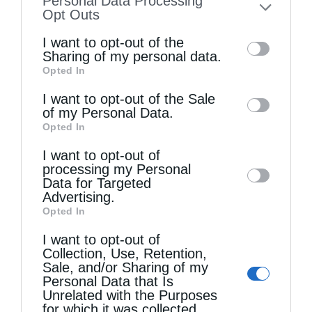
Personal Data Processing
to your opt-out. You may separately opt-out
Opt Outs
of the further disclosure of your personal
I want to opt-out of the
information by third parties on the IAB’s list
Sharing of my personal data.
Opted In
of downstream participants. This
information may also be disclosed by us to
I want to opt-out of the Sale
Τελευταία άρθρα
of my Personal Data.
third parties on the
IAB’s List of
Opted In
Downstream Participants
that may further
I want to opt-out of
Η LEROY MERLIN στηρίζει τον Ελληνικό Ερυθρό
disclose it to other third parties.
processing my Personal
Σταυρό με δωρεά επιχειρησιακού εξοπλισμού για
Data for Targeted
Advertising.
την αντιμετώπιση των καταστροφικών
Opted In
πυρκαγιών
I want to opt-out of
Collection, Use, Retention,
Sale, and/or Sharing of my
Η “Κιβωτός της Ορθοδοξίας” σε όλα τα περίπτερα
Personal Data that Is
Unrelated with the Purposes
for which it was collected.