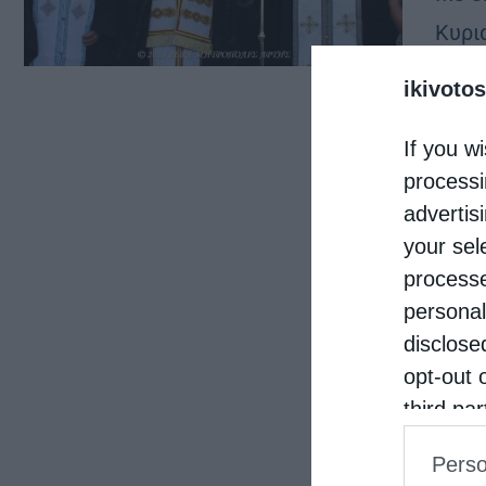
Κυρι
Λειτ
ikivotos
προε
If you wi
Άρτη
processi
advertis
your sel
processe
personal
disclose
opt-out 
third pa
informat
Perso
IAB’s Li