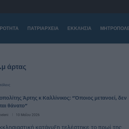
ΙΡΌΤΗΤΑ
ΠΑΤΡΙΑΡΧΕΊΑ
ΕΚΚΛΗΣΊΑ
ΜΗΤΡΟΠΌΛΕ
ι.μ άρτας
όλεις
πολίτης Άρτης κ Καλλίνικος: “Όποιος μετανοεί, δεν
ται θάνατο”
eleni
10 Μαΐου 2026
κκλησιαστική κατάνυξη τελέστηκε το πρωί της