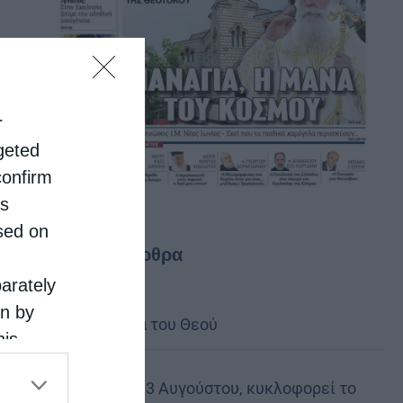
r
rgeted
confirm
is
sed on
Τελευταία άρθρα
parately
on by
Η Παιδαγωγία του Θεού
his
 the
Την Πέμπτη, 13 Αυγούστου, κυκλοφορεί το
ose it to