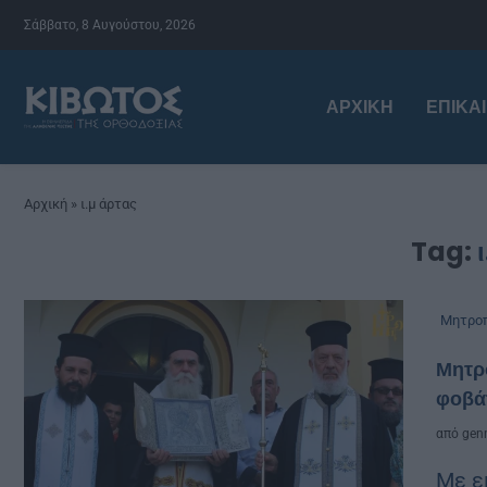
Σάββατο, 8 Αυγούστου, 2026
ΑΡΧΙΚΉ
ΕΠΙΚΑ
Αρχική
»
ι.μ άρτας
Tag:
Μητροπ
Μητρο
φοβά
από
genn
Με ε