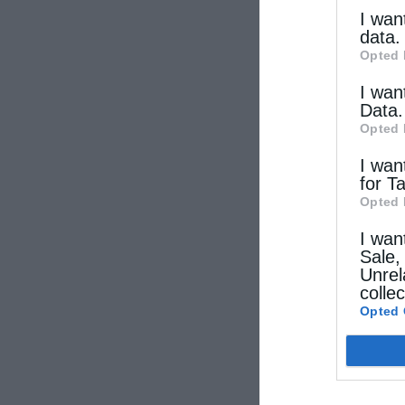
other thi
I wan
data.
Opted 
I wan
Data.
Opted 
I wan
for T
Opted 
I wan
Sale,
Unrel
colle
Opted 