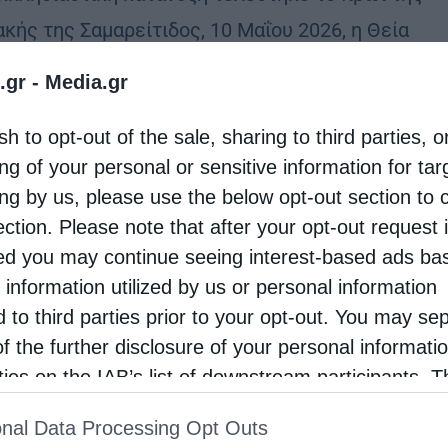
ακής της Σαμαρείτιδος, 10 Μαΐου 2026, η Θεία
ουργία στην Ιερά Μονή Ροβελίστης Άρτης,
.gr -
Media.gr
ξάρχοντος του Σεβασμιωτάτου Μητροπολίτη
sh to opt-out of the sale, sharing to third parties, o
ς κ. Καλλινίκου. Στο μήνυμά …
ng of your personal or sensitive information for ta
ing by us, please use the below opt-out section to 
ection. Please note that after your opt-out request 
d you may continue seeing interest-based ads ba
 information utilized by us or personal information
d to third parties prior to your opt-out. You may se
of the further disclosure of your personal informati
rties on the IAB’s list of downstream participants. T
ion may also be disclosed by us to third parties on
nal Data Processing Opt Outs
st of Downstream Participants
that may further discl