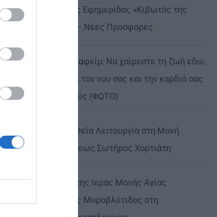
νέο φύλλο της Εφημερίδας «Κιβωτός της
Ορθοδοξίας» – Νέες Προσφορές
Πειραιώς Σεραφείμ: Να χαίρεστε τη ζωή εδώ,
αλλά να έχετε τον νου σας και την καρδιά σας
στους ουρανούς (ΦΩΤΟ)
Αρχιερατική Θεία Λειτουργία στη Μονή
Μεταμορφώσεως Σωτήρος Χορτιάτη
Η Πανήγυρις της Ιεράς Μονής Αγίας
Θεοδώρας της Μυροβλύτιδος στη