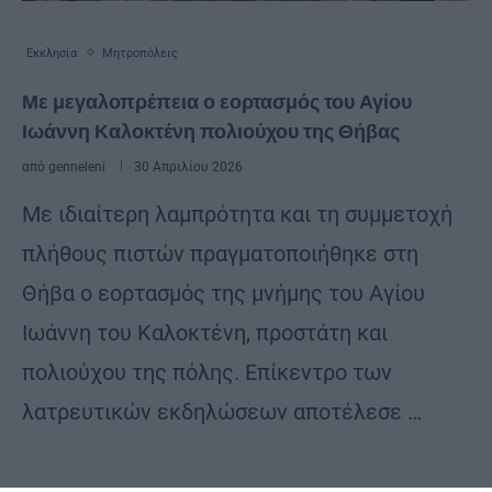
Εκκλησία
Μητροπόλεις
Με μεγαλοπρέπεια ο εορτασμός του Αγίου
Ιωάννη Καλοκτένη πολιούχου της Θήβας
από
genneleni
30 Απριλίου 2026
Με ιδιαίτερη λαμπρότητα και τη συμμετοχή
πλήθους πιστών πραγματοποιήθηκε στη
Θήβα ο εορτασμός της μνήμης του Αγίου
Ιωάννη του Καλοκτένη, προστάτη και
πολιούχου της πόλης. Επίκεντρο των
λατρευτικών εκδηλώσεων αποτέλεσε …