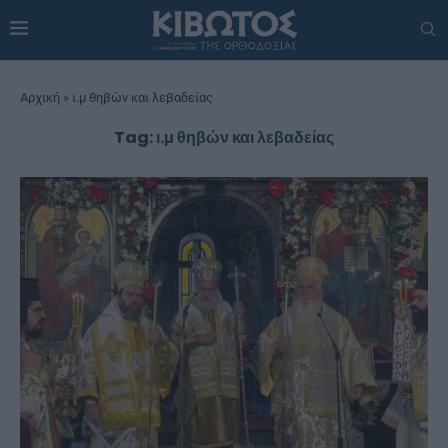
Αρχική
»
ι.μ θηβών και λεβαδείας
Tag:
ι.μ θηβών και λεβαδείας