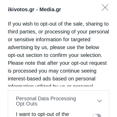
ikivotos.gr -
Media.gr
If you wish to opt-out of the sale, sharing to
third parties, or processing of your personal
or sensitive information for targeted
advertising by us, please use the below
opt-out section to confirm your selection.
Please note that after your opt-out request
is processed you may continue seeing
interest-based ads based on personal
information utilized by us or personal
information disclosed to third parties prior
Personal Data Processing
to your opt-out. You may separately opt-out
Opt Outs
of the further disclosure of your personal
I want to opt-out of the