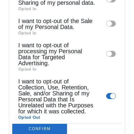
information by third parties on the IAB’s list
Sharing of my personal data.
Opted In
of downstream participants. This
information may also be disclosed by us to
I want to opt-out of the Sale
of my Personal Data.
third parties on the
IAB’s List of
Opted In
Downstream Participants
that may further
Τελευταία άρθρα
I want to opt-out of
disclose it to other third parties.
processing my Personal
Data for Targeted
Advertising.
Ελληνικός Ερυθρός Σταυρός: Τι πρέπει να
Opted In
περιέχει ένα φαρμακείο διακοπών
I want to opt-out of
Collection, Use, Retention,
Sale, and/or Sharing of my
Η πανήγυρις της Μεταμορφώσεως του Σωτήρος
Personal Data that Is
Unrelated with the Purposes
στη Θεσσαλονίκη
for which it was collected.
Opted Out
CONFIRM
Όταν είσαι ευλαβής