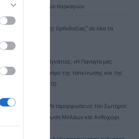
καταστροφικών πυρκαγιών
ose it to
Η “Κιβωτός της Ορθοδοξίας” σε όλα τα
περίπτερα
Δημητριάδος Ιγνάτιος: «Η Παναγία μας
δείχνει τον δρόμο της ταπείνωσης και της
σιωπής» (ΦΩΤΟ)
Η εορτή της Μεταμορφώσεως του Σωτήρος
σε Μεταμόρφωση Μολάων και Ανθοχώρι