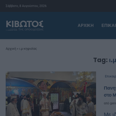
Σάββατο, 8 Αυγούστου, 2026
ΑΡΧΙΚΉ
ΕΠΙΚΑ
Αρχική
»
ι.μ κηφισίας
Tag:
ι.
Επικαι
Πανηγ
στο 
από
genn
Με ι