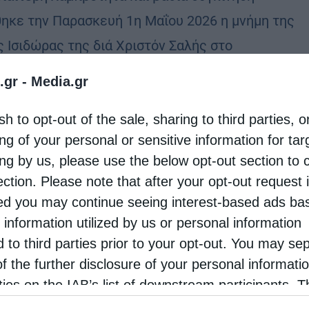
θηκε την Παρασκευή 1η Μαΐου 2026 η μνήμη της
ς Ισιδώρας της διά Χριστόν Σαλής στο
γυρίζον Ιερό Παρεκκλήσιο της Γυναικείας Ιεράς
.gr -
Media.gr
ς Εισοδίων …
sh to opt-out of the sale, sharing to third parties, o
ng of your personal or sensitive information for ta
ing by us, please use the below opt-out section to 
ection. Please note that after your opt-out request 
d you may continue seeing interest-based ads ba
 information utilized by us or personal information
d to third parties prior to your opt-out. You may se
of the further disclosure of your personal informati
rties on the IAB’s list of downstream participants. T
ion may also be disclosed by us to third parties on