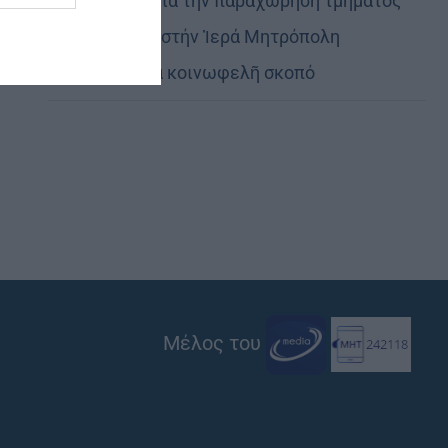
Εὐχαριστίες γιά τήν παραχώρηση τμήματος
στρατοπέδου στήν Ἱερά Μητρόπολη
Καστορίας γιά κοινωφελῆ σκοπό
Μέλος του