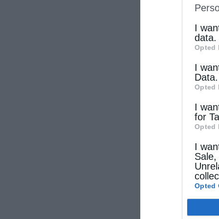
Perso
IAB’s Li
other thi
I wan
data.
Opted 
I wan
Data.
Opted 
I wan
for T
Opted 
I wan
Sale,
Unrel
colle
Opted 