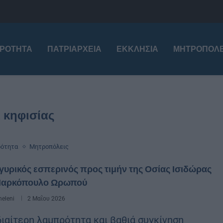
ΙΡΌΤΗΤΑ
ΠΑΤΡΙΑΡΧΕΊΑ
ΕΚΚΛΗΣΊΑ
ΜΗΤΡΟΠΌΛΕ
μ κηφισίας
ρότητα
Μητροπόλεις
υρικός εσπερινός προς τιμήν της Οσίας Ισιδώρας
Μαρκόπουλο Ωρωπού
eleni
2 Μαΐου 2026
διαίτερη λαμπρότητα και βαθιά συγκίνηση