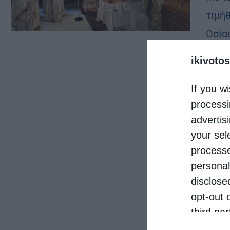
τιμή
Οσία
πανη
ikivotos
Μονή
If you wi
processi
advertis
your sel
processe
personal
disclose
opt-out 
third pa
informat