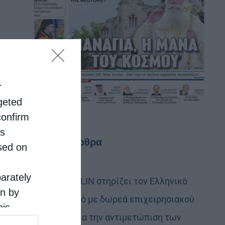
r
rgeted
confirm
is
Τελευταία άρθρα
sed on
parately
Η LEROY MERLIN στηρίζει τον Ελληνικό
on by
Ερυθρό Σταυρό με δωρεά επιχειρησιακού
his
εξοπλισμού για την αντιμετώπιση των
 the