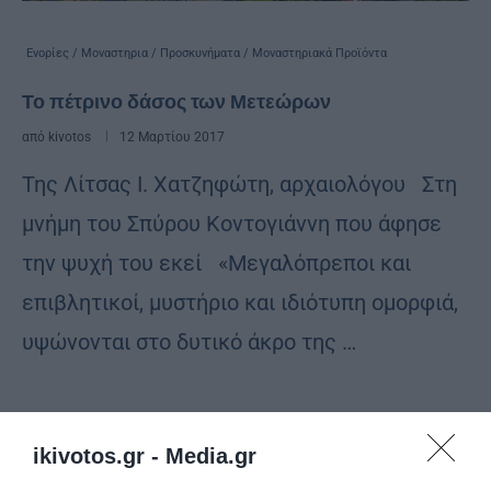
Ενορίες / Μοναστηρια / Προσκυνήματα / Μοναστηριακά Προϊόντα
Το πέτρινο δάσος των Μετεώρων
από
kivotos
12 Μαρτίου 2017
Της Λίτσας Ι. Χατζηφώτη, αρχαιολόγου Στη
μνήμη του Σπύρου Κοντογιάννη που άφησε
την ψυχή του εκεί «Μεγαλόπρεποι και
επιβλητικοί, μυστήριο και ιδιότυπη ομορφιά,
υψώνονται στο δυτικό άκρο της …
ikivotos.gr -
Media.gr