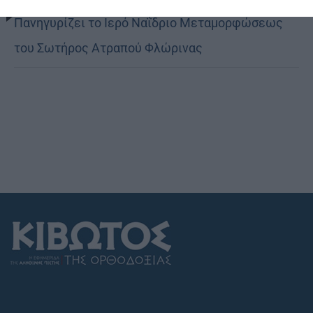
Πανηγυρίζει το Ιερό Ναΐδριο Μεταμορφώσεως
του Σωτήρος Ατραπού Φλώρινας