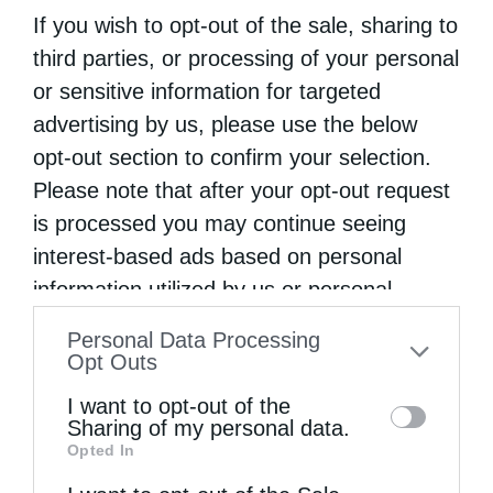
If you wish to opt-out of the sale, sharing to
third parties, or processing of your personal
or sensitive information for targeted
advertising by us, please use the below
opt-out section to confirm your selection.
Please note that after your opt-out request
is processed you may continue seeing
interest-based ads based on personal
information utilized by us or personal
information disclosed to third parties prior
Personal Data Processing
to your opt-out. You may separately opt-out
Opt Outs
of the further disclosure of your personal
I want to opt-out of the
information by third parties on the IAB’s list
Sharing of my personal data.
Opted In
of downstream participants. This
information may also be disclosed by us to