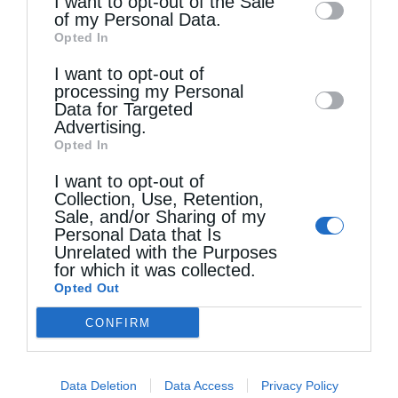
I want to opt-out of the Sale
of my Personal Data.
third parties on the
IAB’s List of
Opted In
Downstream Participants
that may further
Τελευταία άρθρα
I want to opt-out of
disclose it to other third parties.
processing my Personal
Data for Targeted
Advertising.
Ιερά Παράκληση προς την Υπεραγία Θεοτόκο στα
Opted In
Φαβριανά Μονοφατσίου
I want to opt-out of
Collection, Use, Retention,
Sale, and/or Sharing of my
Personal Data that Is
Θεία Λειτουργία στην Παναγιά Πεδιάδος
Unrelated with the Purposes
for which it was collected.
Opted Out
Θεία Λειτουργία στο Μασταμπά Ηρακλείου
CONFIRM
Τα Ιερά Κείμενα
Data Deletion
Data Access
Privacy Policy