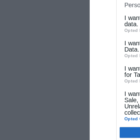
Perso
IAB’s Li
other thi
I wan
data.
Opted 
I wan
Data.
Opted 
I wan
for T
Opted 
I wan
Sale,
Unrel
colle
Opted 