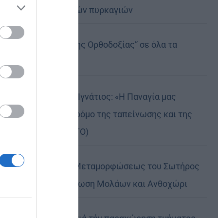
καταστροφικών πυρκαγιών
ose it to
Η “Κιβωτός της Ορθοδοξίας” σε όλα τα
περίπτερα
Δημητριάδος Ιγνάτιος: «Η Παναγία μας
δείχνει τον δρόμο της ταπείνωσης και της
σιωπής» (ΦΩΤΟ)
Η εορτή της Μεταμορφώσεως του Σωτήρος
σε Μεταμόρφωση Μολάων και Ανθοχώρι