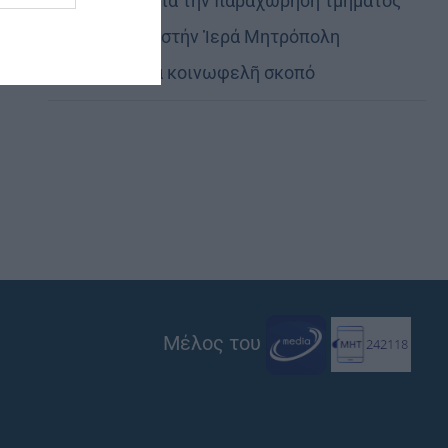
Εὐχαριστίες γιά τήν παραχώρηση τμήματος
στρατοπέδου στήν Ἱερά Μητρόπολη
Καστορίας γιά κοινωφελῆ σκοπό
Μέλος του