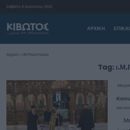
Σάββατο, 8 Αυγούστου, 2026
ΑΡΧΙΚΉ
ΕΠΙΚΑ
Αρχική
»
ι.Μ.Περιστερίου
Tag:
ι.Μ.
Μητροπ
Κοιν
από
chri
Μέσα