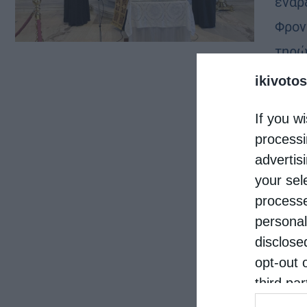
έναρ
Φρον
τηρώ
προσ
ikivotos
If you wi
processi
advertis
your sel
processe
personal
disclose
opt-out 
third pa
informat