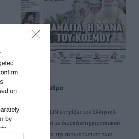
r
rgeted
confirm
is
Τελευταία άρθρα
sed on
parately
Η LEROY MERLIN στηρίζει τον Ελληνικό
on by
Ερυθρό Σταυρό με δωρεά επιχειρησιακού
his
εξοπλισμού για την αντιμετώπιση των
 the