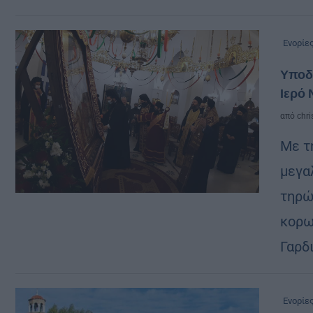
Ενορίε
Υποδο
Ιερό
από
chri
Με τ
μεγα
τηρώ
κορω
Γαρδ
Ενορίε