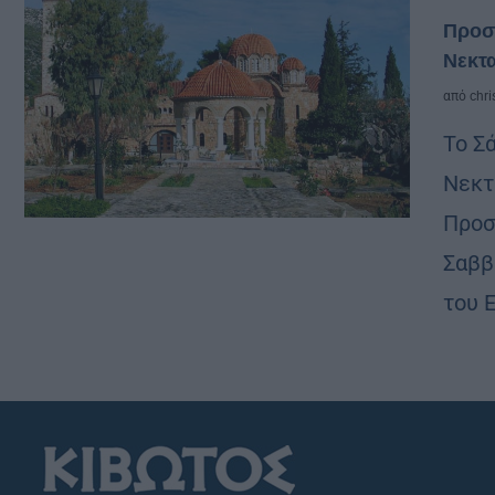
Προσ
Νεκτα
από
chri
Το Σ
Νεκτ
Προσ
Σαββ
του 