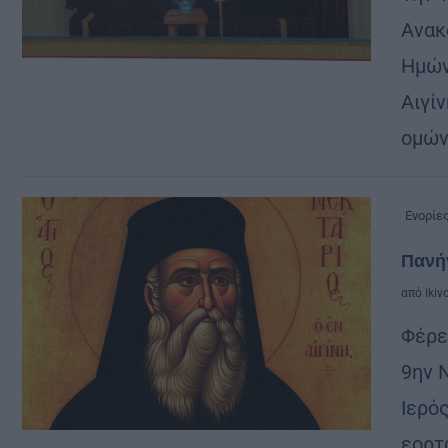
Ανακ
Ημών
Αιγί
ομών
Ενορίε
Πανήγ
από
ikiv
Φέρε
9ην 
Ιερό
εορτ