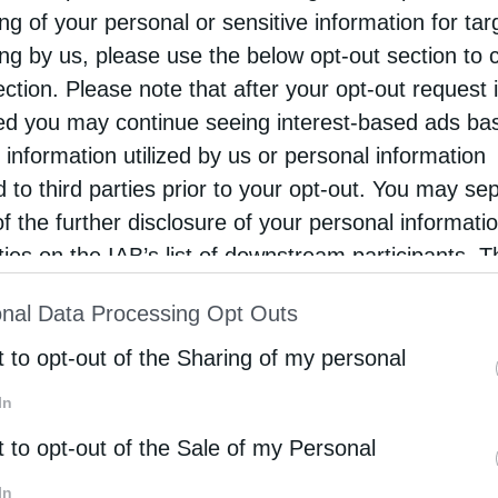
ng of your personal or sensitive information for ta
νό Ιερό Σαρανταλείτουργο για τη Σαρακοστή των
ing by us, please use the below opt-out section to 
ουγέννων στον Ιερό Ναό Αγίου Νεκταρίου Τρικάλων
ection. Please note that after your opt-out request 
stina
19 Νοεμβρίου 2021
d you may continue seeing interest-based ads ba
 information utilized by us or personal information
πιν ευλογίας και Πνευματικής Μέριμνας του
d to third parties prior to your opt-out. You may se
σμιωτάτου Μητροπολίτου μας Τρίκκης, Γαρδικίου
of the further disclosure of your personal informati
Πύλης κ. Χρυσοστόμου, φέρεται εις γνώσιν των
rties on the IAB’s list of downstream participants. T
βών χριστιανών ότι στον Ιερό Ναό του Αγίου
ion may also be disclosed by us to third parties on
nal Data Processing Opt Outs
αρίου Μπάρας Τρικάλων, για …
st of Downstream Participants
that may further discl
rd parties.
t to opt-out of the Sharing of my personal
In
όλεις
t to opt-out of the Sale of my Personal
ρατικό Συλλείτουργο στον Πανηγυρίζοντα Ιερό Ναό
υ Νεκταρίου Τρικάλων (ΒΙΝΤΕΟ)
In