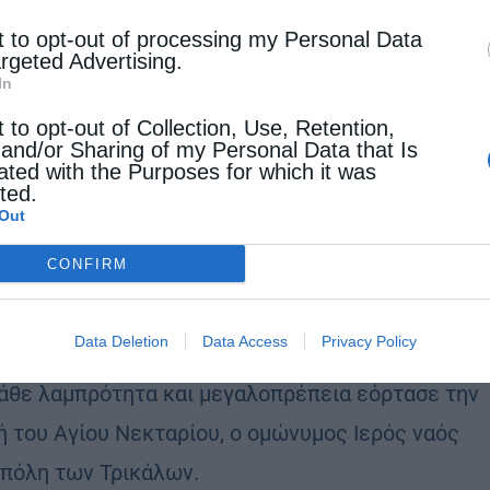
stina
9 Νοεμβρίου 2021
t to opt-out of processing my Personal Data
argeted Advertising.
ανή αναμετάδοση Αρχιερατικού Συλλείτουργου
In
τον Πανηγυρίζοντα Ιερό Ναό Αγίου Νεκταρίου
t to opt-out of Collection, Use, Retention,
άλων 9.11.2021
 and/or Sharing of my Personal Data that Is
ated with the Purposes for which it was
cted.
Out
όλεις
CONFIRM
ινός εορτής Αγίου Νεκταρίου στον ομώνυμο Ιερό
των Τρικάλων (ΒΙΝΤΕΟ)
Data Deletion
Data Access
Privacy Policy
stina
9 Νοεμβρίου 2021
άθε λαμπρότητα και μεγαλοπρέπεια εόρτασε την
ή του Αγίου Νεκταρίου, ο ομώνυμος Ιερός ναός
 πόλη των Τρικάλων.