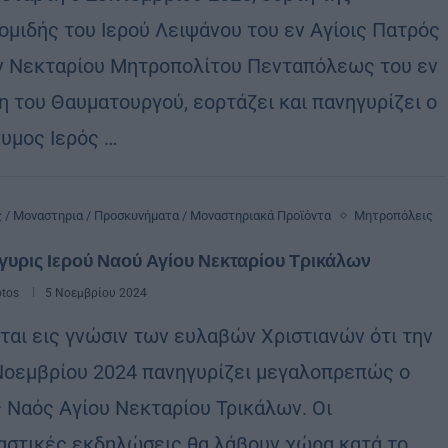
ομιδής του Ιερού Λειψάνου του εν Αγίοις Πατρός
 Νεκταρίου Μητροπολίτου Πενταπόλεως του εν
νη του Θαυματουργού, εορτάζει και πανηγυρίζει ο
υμος Ιερός …
ς / Μοναστηρια / Προσκυνήματα / Μοναστηριακά Προϊόντα
Μητροπόλεις
υρις Ιερού Ναού Αγίου Νεκταρίου Τρικάλων
otos
5 Νοεμβρίου 2024
ται εις γνώσιν των ευλαβών Χριστιανών ότι την
Νοεμβρίου 2024 πανηγυρίζει μεγαλοπρεπώς ο
ς Ναός Αγίου Νεκταρίου Τρικάλων. Οι
αστικές εκδηλώσεις θα λάβουν χώρα κατά το