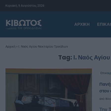
Κυριακή, 9 Αυγούστου, 2026
ΑΡΧΙΚΉ
ΕΠΙΚΑ
Αρχική
»
Ι. Ναός Αγίου Νεκταρίου Τρικάλων
Tag:
Ι. Ναός Αγίο
Επικαι
Πανήγ
στον
από
ikiv
Την 