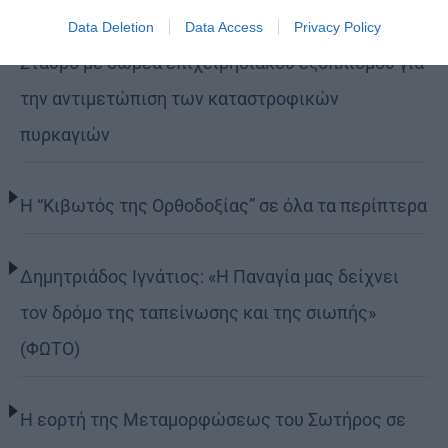
Η LEROY MERLIN στηρίζει τον Ελληνικό Ερυθρό
Data Deletion
Data Access
Privacy Policy
Σταυρό με δωρεά επιχειρησιακού εξοπλισμού για
την αντιμετώπιση των καταστροφικών
πυρκαγιών
Η “Κιβωτός της Ορθοδοξίας” σε όλα τα περίπτερα
Δημητριάδος Ιγνάτιος: «Η Παναγία μας δείχνει
τον δρόμο της ταπείνωσης και της σιωπής»
(ΦΩΤΟ)
Η εορτή της Μεταμορφώσεως του Σωτήρος σε