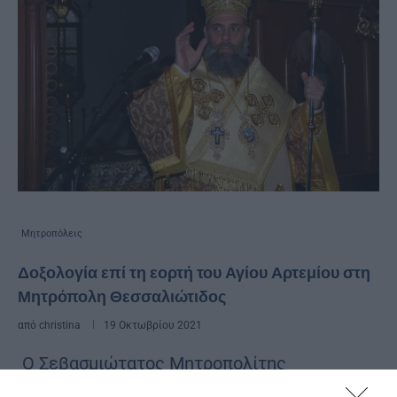
Μητροπόλεις
Δοξολογία επί τη εορτή του Αγίου Αρτεμίου στη
Μητρόπολη Θεσσαλιώτιδος
από
christina
19 Οκτωβρίου 2021
Ο Σεβασμιώτατος Μητροπολίτης
Θεσσαλιώτιδος κ. Τιμόθεος, την Τετάρτη 20