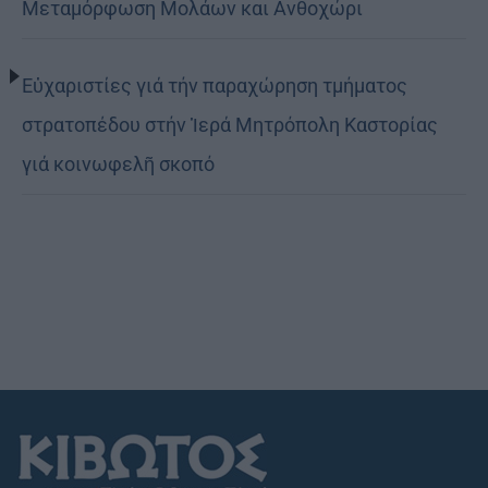
Μεταμόρφωση Μολάων και Ανθοχώρι
Εὐχαριστίες γιά τήν παραχώρηση τμήματος
στρατοπέδου στήν Ἱερά Μητρόπολη Καστορίας
γιά κοινωφελῆ σκοπό