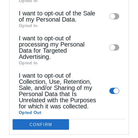
Opted In
of downstream participants. This
information may also be disclosed by us to
I want to opt-out of the Sale
of my Personal Data.
third parties on the
IAB’s List of
Opted In
Downstream Participants
that may further
I want to opt-out of
disclose it to other third parties.
processing my Personal
Data for Targeted
Advertising.
Opted In
I want to opt-out of
Collection, Use, Retention,
Sale, and/or Sharing of my
Personal Data that Is
Unrelated with the Purposes
for which it was collected.
Opted Out
Τελευταία άρθρα
CONFIRM