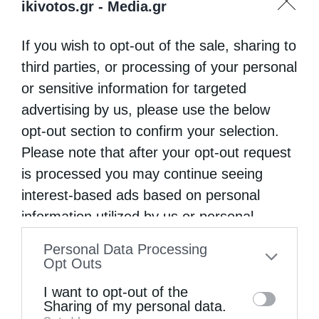
ikivotos.gr -
Media.gr
Οκτωβρίου 2021 και ώρα 10:30΄π.μ., θα
If you wish to opt-out of the sale, sharing to
προστεί της επισήμου Δοξολογίας επί τη
third parties, or processing of your personal
εορτή του αγίου μεγαλομάρτυρος Αρτεμίου,
or sensitive information for targeted
προστάτου του Σώματος της Ελληνικής
advertising by us, please use the below
Αστυνομίας, …
opt-out section to confirm your selection.
Please note that after your opt-out request
is processed you may continue seeing
interest-based ads based on personal
information utilized by us or personal
information disclosed to third parties prior
Personal Data Processing
to your opt-out. You may separately opt-out
Opt Outs
of the further disclosure of your personal
I want to opt-out of the
information by third parties on the IAB’s list
Sharing of my personal data.