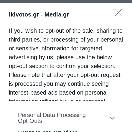
ikivotos.gr -
Media.gr
If you wish to opt-out of the sale, sharing to
third parties, or processing of your personal
or sensitive information for targeted
advertising by us, please use the below
opt-out section to confirm your selection.
Please note that after your opt-out request
is processed you may continue seeing
interest-based ads based on personal
information utilized by us or personal
information disclosed to third parties prior
Personal Data Processing
to your opt-out. You may separately opt-out
Opt Outs
of the further disclosure of your personal