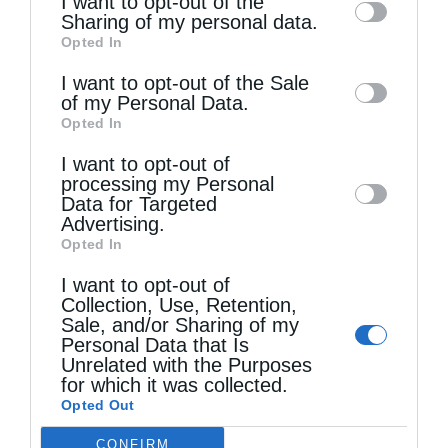
I want to opt-out of the
information by third parties on the IAB’s list
Sharing of my personal data.
Opted In
of downstream participants. This
information may also be disclosed by us to
I want to opt-out of the Sale
of my Personal Data.
third parties on the
IAB’s List of
Opted In
Downstream Participants
that may further
I want to opt-out of
disclose it to other third parties.
processing my Personal
Data for Targeted
Τελευταία άρθρα
Advertising.
Opted In
I want to opt-out of
Αυστραλίας Μακάριος: «Ο Χριστός έδειξε τη
Collection, Use, Retention,
λαμπρότητα της θεϊκής του δόξης»
Sale, and/or Sharing of my
Personal Data that Is
Unrelated with the Purposes
for which it was collected.
Μη χάσετε σήμερα, την “Κιβωτό της Ορθοδοξίας”,
Opted Out
σε όλα τα περίπτερα
CONFIRM