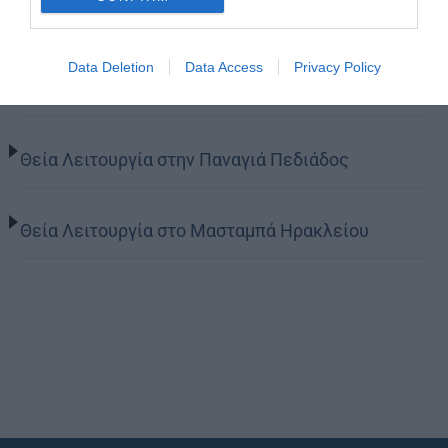
Ιερά Παράκληση προς την Υπεραγία Θεοτόκο στα
Data Deletion
Data Access
Privacy Policy
Φαβριανά Μονοφατσίου
Θεία Λειτουργία στην Παναγιά Πεδιάδος
Θεία Λειτουργία στο Μασταμπά Ηρακλείου