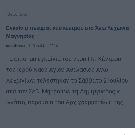
Μητροπόλεις
Εγκαίνια πνευματικού κέντρου στα Άνω Λεχωνιά
Μαγνησίας
από
kivotos
3 Ιουλίου 2016
Τα επίσημα εγκαίνια του νέου Πν. Κέντρου
του Ιερού Ναού Αγίου Αθανασίου Άνω
Λεχωνίων, τελέστηκαν το Σάββατο 2 Ιουλίου
από τον Σεβ. Μητροπολίτη Δημητριάδος κ.
Ιγνάτιο, παρουσία του Αρχιγραμματέως της …