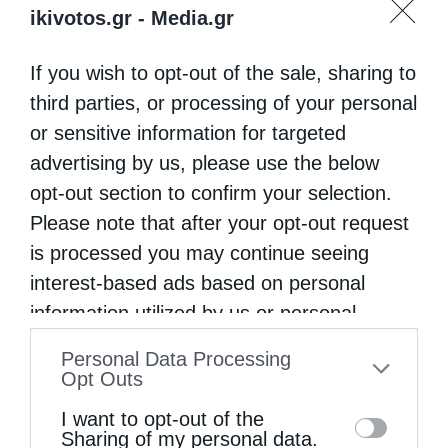
ikivotos.gr -
Media.gr
If you wish to opt-out of the sale, sharing to
third parties, or processing of your personal
or sensitive information for targeted
advertising by us, please use the below
opt-out section to confirm your selection.
Please note that after your opt-out request
is processed you may continue seeing
interest-based ads based on personal
information utilized by us or personal
information disclosed to third parties prior
Personal Data Processing
to your opt-out. You may separately opt-out
Opt Outs
of the further disclosure of your personal
I want to opt-out of the
information by third parties on the IAB’s list
Sharing of my personal data.