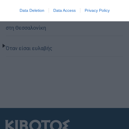
Data Deletion
Data Access
Privacy Policy
Η πανήγυρις της Μεταμορφώσεως του Σωτήρος
στη Θεσσαλονίκη
Όταν είσαι ευλαβής