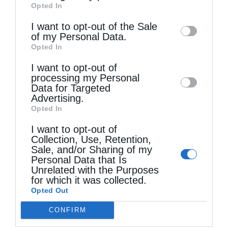
Opted In
of downstream participants. This
information may also be disclosed by us to
I want to opt-out of the Sale
of my Personal Data.
third parties on the
IAB’s List of
Opted In
Downstream Participants
that may further
Τελευταία άρθρα
I want to opt-out of
disclose it to other third parties.
processing my Personal
Data for Targeted
Δημητριάδος Ιγνάτιος: «Ο Ναός είναι ο τόπος της
Advertising.
Opted In
πίστεως, της παράδοσης και της ενότητας»
I want to opt-out of
Collection, Use, Retention,
Sale, and/or Sharing of my
«Η Πίστη ως Δύναμη Ενότητας και Υπέρβασης
Personal Data that Is
των Παγκόσμιων Κρίσεων» (Ι’ Κυριακή Ματθαίου)
Unrelated with the Purposes
for which it was collected.
Opted Out
Ελληνικός Ερυθρός Σταυρός: Τι πρέπει να
CONFIRM
περιέχει ένα φαρμακείο διακοπών