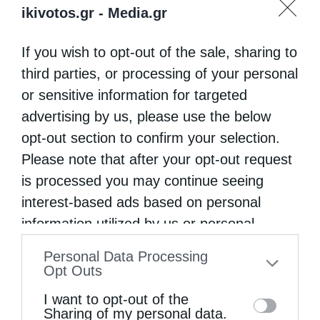
ikivotos.gr -
Media.gr
If you wish to opt-out of the sale, sharing to
third parties, or processing of your personal
or sensitive information for targeted
advertising by us, please use the below
opt-out section to confirm your selection.
Please note that after your opt-out request
is processed you may continue seeing
interest-based ads based on personal
information utilized by us or personal
information disclosed to third parties prior
Personal Data Processing
to your opt-out. You may separately opt-out
Opt Outs
of the further disclosure of your personal
I want to opt-out of the
information by third parties on the IAB’s list
Sharing of my personal data.