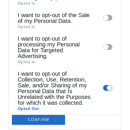
Opted In
of downstream participants. This
information may also be disclosed by us to
I want to opt-out of the Sale
of my Personal Data.
third parties on the
IAB’s List of
Opted In
Downstream Participants
that may further
I want to opt-out of
disclose it to other third parties.
Τελευταία άρθρα
processing my Personal
Data for Targeted
Advertising.
Opted In
Μακριά από τον Χριστό
I want to opt-out of
Collection, Use, Retention,
Sale, and/or Sharing of my
Η Εορτή του Αγίου Καλλινίκου στην Καστοριά
Personal Data that Is
(ΦΩΤΟ)
Unrelated with the Purposes
for which it was collected.
Opted Out
Να είσαι μακρόθυμος
CONFIRM