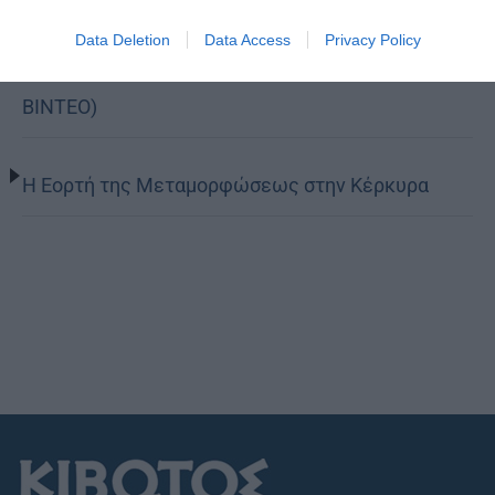
Η Καστοριά τίμησε τον προστάτη των παιδιών
Data Deletion
Data Access
Privacy Policy
της, Άγιο Νικάνορα τον Θαυματουργό (ΦΩΤΟ-
ΒΙΝΤΕΟ)
Η Εορτή της Μεταμορφώσεως στην Κέρκυρα