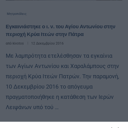
Μητροπόλεις
Εγκαινιάστηκε ο ι. ν. του Αγίου Αντωνίου στην
περιοχή Κρύα Ιτεών στην Πάτρα
από
kivotos
12 Δεκεμβρίου 2016
Με λαμπρότητα ετελέσθησαν τα εγκαίνια
των Αγίων Αντωνίου και Χαραλάμπους στην
περιοχή Κρύα Ιτεών Πατρών. Την παραμονή,
10 Δεκεμβρίου 2016 το απόγευμα
πραγματοποιήθηκε η κατάθεση των Ιερών
Λειψάνων υπό τού …