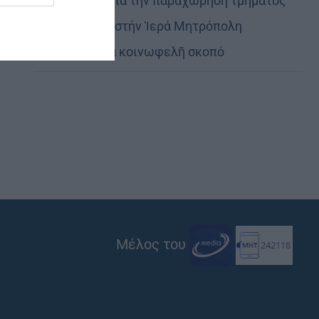
Εὐχαριστίες γιά τήν παραχώρηση τμήματος
στρατοπέδου στήν Ἱερά Μητρόπολη
Καστορίας γιά κοινωφελῆ σκοπό
Μέλος του