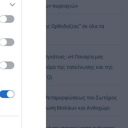
καταστροφικών πυρκαγιών
ose it to
Η “Κιβωτός της Ορθοδοξίας” σε όλα τα
περίπτερα
Δημητριάδος Ιγνάτιος: «Η Παναγία μας
δείχνει τον δρόμο της ταπείνωσης και της
σιωπής» (ΦΩΤΟ)
Η εορτή της Μεταμορφώσεως του Σωτήρος
σε Μεταμόρφωση Μολάων και Ανθοχώρι