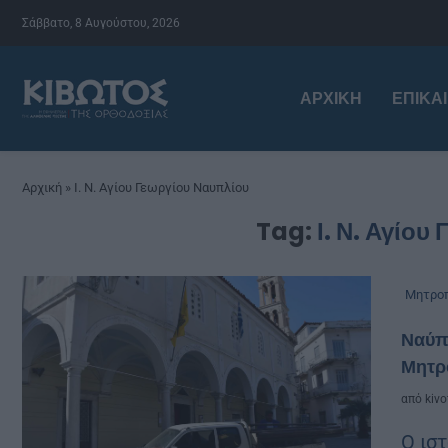
Σάββατο, 8 Αυγούστου, 2026
ΑΡΧΙΚΉ
ΕΠΙΚΑ
Αρχική
»
Ι. Ν. Αγίου Γεωργίου Ναυπλίου
Tag:
Ι. Ν. Αγίου
Μητροπ
Ναύπλ
Μητρ
από
kivo
Ο ισ