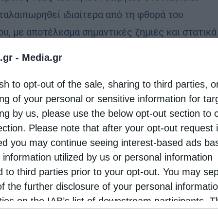
 ταλαιπωρηθεί ιδιαίτερα από τη φθορά του
ου, με αποτέλεσμα σημαντικές ζημιές και στατικά
λήματα. Ευτυχώς αυτές τις μέρες ξεκίνησαν οι
.gr -
Media.gr
κευές …
sh to opt-out of the sale, sharing to third parties, o
ng of your personal or sensitive information for ta
όλεις
ing by us, please use the below opt-out section to 
κή κατάσταση ο μητροπολιτικός ναός του Ναυπλίου
ection. Please note that after your opt-out request 
d you may continue seeing interest-based ads ba
tos
7 Ιουλίου 2016
 information utilized by us or personal information
Ευάγγελου Μπουγιώτη Από θαύμα δεν
d to third parties prior to your opt-out. You may se
ήσαμε θύματα στον Μητροπολιτικό Ιερό Ναό του
of the further disclosure of your personal informati
υ Γεωργίου στο Ναύπλιο! Καθώς ένα μεγάλο
rties on the IAB’s list of downstream participants. T
ion may also be disclosed by us to third parties on
α της τοιχοποιίας αποκολλήθηκε και έπεσε μέσα