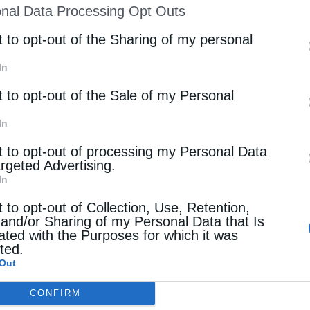
nal Data Processing Opt Outs
st of Downstream Participants
that may further discl
ναό, …
rd parties.
t to opt-out of the Sharing of my personal
In
t to opt-out of the Sale of my Personal
In
t to opt-out of processing my Personal Data
argeted Advertising.
In
t to opt-out of Collection, Use, Retention,
 and/or Sharing of my Personal Data that Is
ated with the Purposes for which it was
cted.
Out
CONFIRM