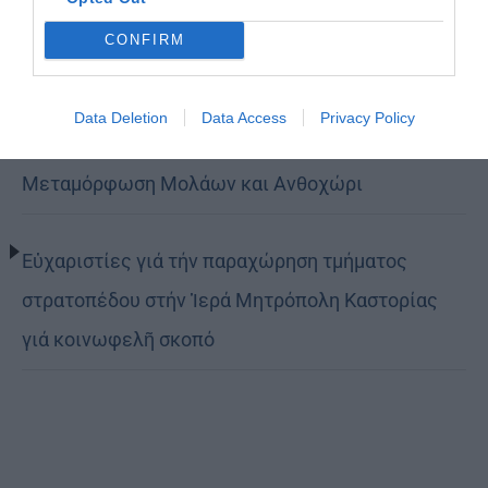
τον δρόμο της ταπείνωσης και της σιωπής»
CONFIRM
(ΦΩΤΟ)
Data Deletion
Data Access
Privacy Policy
Η εορτή της Μεταμορφώσεως του Σωτήρος σε
Μεταμόρφωση Μολάων και Ανθοχώρι
Εὐχαριστίες γιά τήν παραχώρηση τμήματος
στρατοπέδου στήν Ἱερά Μητρόπολη Καστορίας
γιά κοινωφελῆ σκοπό