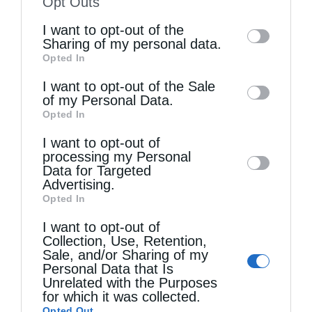
Opt Outs
of the further disclosure of your personal
I want to opt-out of the
information by third parties on the IAB’s list
Sharing of my personal data.
Opted In
of downstream participants. This
Τελευταία άρθρα
information may also be disclosed by us to
I want to opt-out of the Sale
of my Personal Data.
third parties on the
IAB’s List of
Opted In
Downstream Participants
that may further
Η LEROY MERLIN στηρίζει τον Ελληνικό Ερυθρό
I want to opt-out of
disclose it to other third parties.
Σταυρό με δωρεά επιχειρησιακού εξοπλισμού για
processing my Personal
Data for Targeted
την αντιμετώπιση των καταστροφικών
Advertising.
Opted In
πυρκαγιών
I want to opt-out of
Collection, Use, Retention,
Sale, and/or Sharing of my
Η “Κιβωτός της Ορθοδοξίας” σε όλα τα περίπτερα
Personal Data that Is
Unrelated with the Purposes
for which it was collected.
Δημητριάδος Ιγνάτιος: «Η Παναγία μας δείχνει
Opted Out