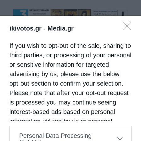
ikivotos.gr -
Media.gr
If you wish to opt-out of the sale, sharing to
third parties, or processing of your personal
or sensitive information for targeted
advertising by us, please use the below
opt-out section to confirm your selection.
Please note that after your opt-out request
is processed you may continue seeing
interest-based ads based on personal
information utilized by us or personal
information disclosed to third parties prior
Personal Data Processing
to your opt-out. You may separately opt-out