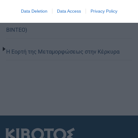
Η Καστοριά τίμησε τον προστάτη των παιδιών
Data Deletion
Data Access
Privacy Policy
της, Άγιο Νικάνορα τον Θαυματουργό (ΦΩΤΟ-
ΒΙΝΤΕΟ)
Η Εορτή της Μεταμορφώσεως στην Κέρκυρα