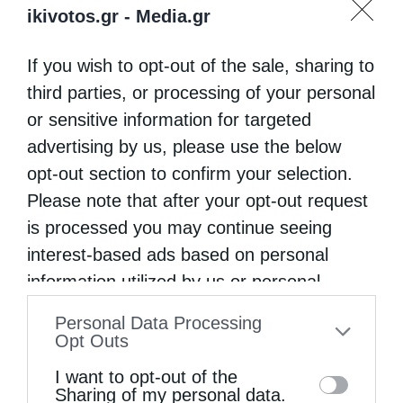
ikivotos.gr -
Media.gr
If you wish to opt-out of the sale, sharing to
third parties, or processing of your personal
or sensitive information for targeted
advertising by us, please use the below
opt-out section to confirm your selection.
Please note that after your opt-out request
is processed you may continue seeing
interest-based ads based on personal
information utilized by us or personal
information disclosed to third parties prior
Personal Data Processing
to your opt-out. You may separately opt-out
Opt Outs
of the further disclosure of your personal
I want to opt-out of the
information by third parties on the IAB’s list
Sharing of my personal data.