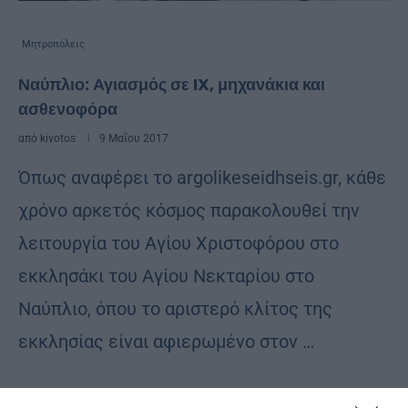
Μητροπόλεις
Ναύπλιο: Αγιασμός σε IX, μηχανάκια και
ασθενοφόρα
από
kivotos
9 Μαΐου 2017
Όπως αναφέρει το argolikeseidhseis.gr, κάθε
χρόνο αρκετός κόσμος παρακολουθεί την
λειτουργία του Αγίου Χριστοφόρου στο
εκκλησάκι του Αγίου Νεκταρίου στο
Ναύπλιο, όπου το αριστερό κλίτος της
εκκλησίας είναι αφιερωμένο στον …