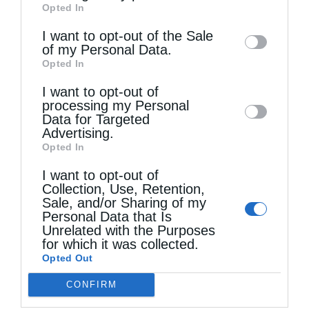
Opted In
of downstream participants. This
information may also be disclosed by us to
I want to opt-out of the Sale
of my Personal Data.
third parties on the
IAB’s List of
Opted In
Downstream Participants
that may further
I want to opt-out of
disclose it to other third parties.
Τελευταία άρθρα
processing my Personal
Data for Targeted
Advertising.
Opted In
Μακριά από τον Χριστό
I want to opt-out of
Collection, Use, Retention,
Sale, and/or Sharing of my
Η Εορτή του Αγίου Καλλινίκου στην Καστοριά
Personal Data that Is
(ΦΩΤΟ)
Unrelated with the Purposes
for which it was collected.
Opted Out
Να είσαι μακρόθυμος
CONFIRM