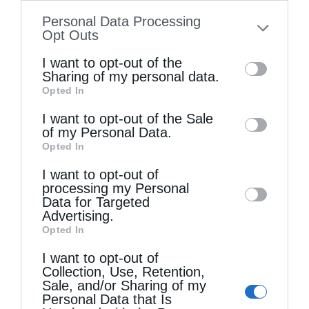
information disclosed to third parties prior
Personal Data Processing
to your opt-out. You may separately opt-out
Opt Outs
of the further disclosure of your personal
I want to opt-out of the
information by third parties on the IAB’s list
Sharing of my personal data.
Opted In
of downstream participants. This
information may also be disclosed by us to
I want to opt-out of the Sale
of my Personal Data.
third parties on the
IAB’s List of
Τελευταία άρθρα
Opted In
Downstream Participants
that may further
I want to opt-out of
disclose it to other third parties.
processing my Personal
Η LEROY MERLIN στηρίζει τον Ελληνικό Ερυθρό
Data for Targeted
Advertising.
Σταυρό με δωρεά επιχειρησιακού εξοπλισμού για
Opted In
την αντιμετώπιση των καταστροφικών
I want to opt-out of
πυρκαγιών
Collection, Use, Retention,
Sale, and/or Sharing of my
Personal Data that Is