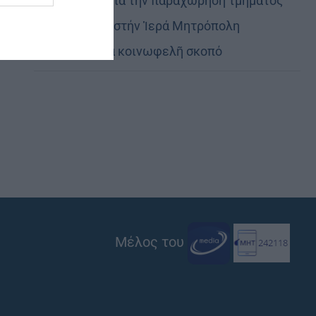
Εὐχαριστίες γιά τήν παραχώρηση τμήματος
στρατοπέδου στήν Ἱερά Μητρόπολη
Καστορίας γιά κοινωφελῆ σκοπό
Μέλος του