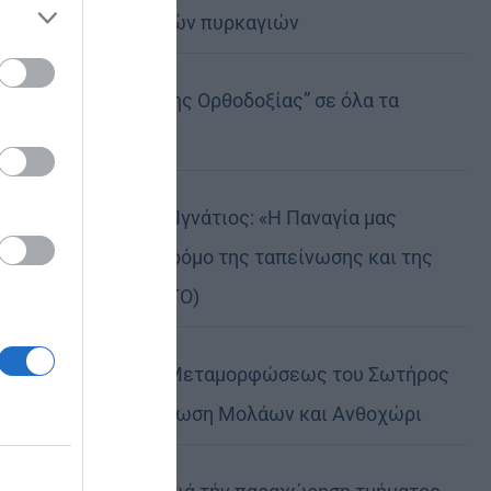
καταστροφικών πυρκαγιών
ose it to
Η “Κιβωτός της Ορθοδοξίας” σε όλα τα
περίπτερα
Δημητριάδος Ιγνάτιος: «Η Παναγία μας
δείχνει τον δρόμο της ταπείνωσης και της
σιωπής» (ΦΩΤΟ)
Η εορτή της Μεταμορφώσεως του Σωτήρος
σε Μεταμόρφωση Μολάων και Ανθοχώρι