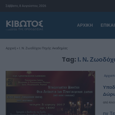
Σάββατο, 8 Αυγούστου, 2026
ΑΡΧΙΚΉ
ΕΠΙΚΑ
Αρχική
»
Ι. Ν. Ζωοδόχου Πηγής Ακαδημίας
Tag:
Ι. Ν. Ζωοδό
Αρχιεπ
Υποδε
Δώρω
από
kivo
ην Τε