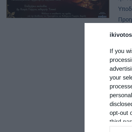
Υποδ
Προη
Πηγή
ikivotos
Διευ
If you wi
processi
advertis
your sel
processe
personal
disclose
opt-out 
third pa
informat