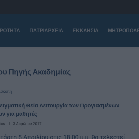
ΙΡΌΤΗΤΑ
ΠΑΤΡΙΑΡΧΕΊΑ
ΕΚΚΛΗΣΊΑ
ΜΗΤΡΟΠΌΛΕ
χου Πηγής Ακαδημίας
ισκοπή
ιγματική Θεία Λειτουργία των Προγιασμένων
ν για μαθητές
tos
3 Απριλίου 2017
τάρτη 5 Απριλίου στις 18.00 μ.μ. θα τελεστεί