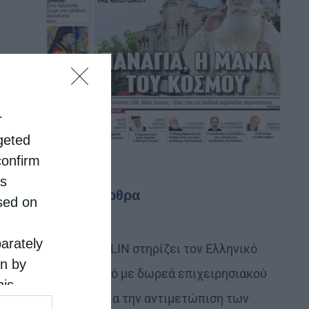
r
rgeted
confirm
is
Τελευταία άρθρα
sed on
parately
Η LEROY MERLIN στηρίζει τον Ελληνικό
on by
Ερυθρό Σταυρό με δωρεά επιχειρησιακού
his
εξοπλισμού για την αντιμετώπιση των
 the