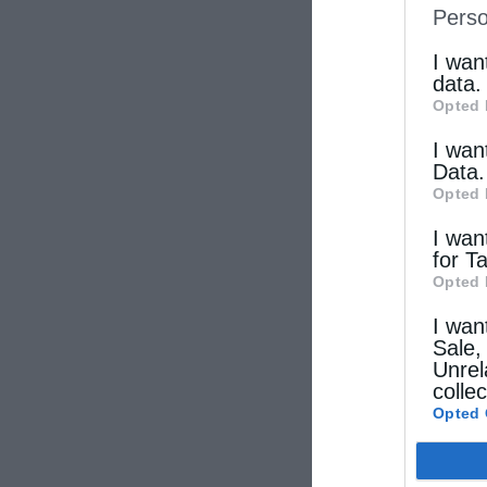
Perso
IAB’s Li
other thi
I wan
data.
Opted 
I wan
Data.
Opted 
I wan
for T
Opted 
I wan
Sale,
Unrel
colle
Opted 