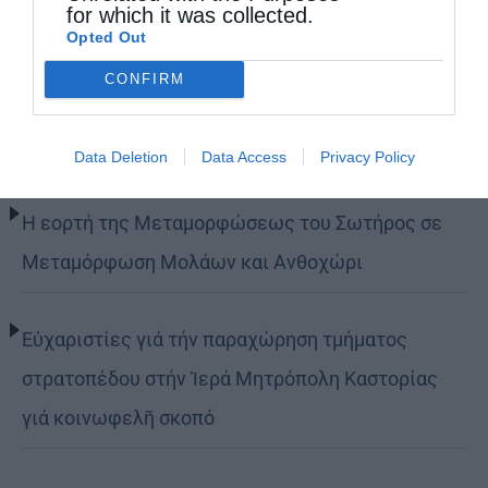
for which it was collected.
Opted Out
Δημητριάδος Ιγνάτιος: «Η Παναγία μας δείχνει
CONFIRM
τον δρόμο της ταπείνωσης και της σιωπής»
(ΦΩΤΟ)
Data Deletion
Data Access
Privacy Policy
Η εορτή της Μεταμορφώσεως του Σωτήρος σε
Μεταμόρφωση Μολάων και Ανθοχώρι
Εὐχαριστίες γιά τήν παραχώρηση τμήματος
στρατοπέδου στήν Ἱερά Μητρόπολη Καστορίας
γιά κοινωφελῆ σκοπό