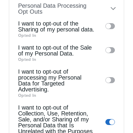
information disclosed to third parties prior
Personal Data Processing
to your opt-out. You may separately opt-out
Opt Outs
of the further disclosure of your personal
I want to opt-out of the
information by third parties on the IAB’s list
Sharing of my personal data.
Opted In
of downstream participants. This
information may also be disclosed by us to
I want to opt-out of the Sale
Τελευταία άρθρα
of my Personal Data.
third parties on the
IAB’s List of
Opted In
Downstream Participants
that may further
I want to opt-out of
disclose it to other third parties.
Η LEROY MERLIN στηρίζει τον Ελληνικό Ερυθρό
processing my Personal
Data for Targeted
Σταυρό με δωρεά επιχειρησιακού εξοπλισμού για
Advertising.
Opted In
την αντιμετώπιση των καταστροφικών
I want to opt-out of
πυρκαγιών
Collection, Use, Retention,
Sale, and/or Sharing of my
Personal Data that Is
Η “Κιβωτός της Ορθοδοξίας” σε όλα τα περίπτερα
Unrelated with the Purposes