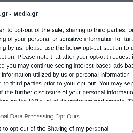
ισθήματα χαράς πραγματοποιήθηκε το απόγευμα
.gr -
Media.gr
Τρίτης 23 Μαΐου, τα Θυρανοίξια του νεόδμητου
ύ Ναού των Θεοφανείων, του Τιμίου Προδρόμου
sh to opt-out of the sale, sharing to third parties, o
της Αγίας Αναστασίας της Φαρμακολυτρίας, στην
ng of your personal or sensitive information for ta
ing by us, please use the below opt-out section to 
των …
ection. Please note that after your opt-out request 
d you may continue seeing interest-based ads ba
 information utilized by us or personal information
d to third parties prior to your opt-out. You may se
of the further disclosure of your personal informati
rties on the IAB’s list of downstream participants. T
ion may also be disclosed by us to third parties on
nal Data Processing Opt Outs
st of Downstream Participants
that may further discl
rd parties.
t to opt-out of the Sharing of my personal