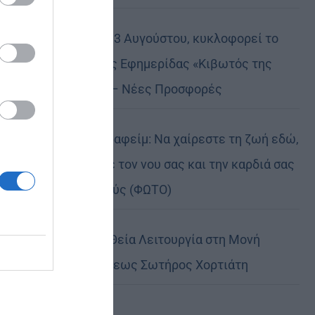
Την Πέμπτη, 13 Αυγούστου, κυκλοφορεί το
νέο φύλλο της Εφημερίδας «Κιβωτός της
Ορθοδοξίας» – Νέες Προσφορές
Πειραιώς Σεραφείμ: Να χαίρεστε τη ζωή εδώ,
αλλά να έχετε τον νου σας και την καρδιά σας
στους ουρανούς (ΦΩΤΟ)
Αρχιερατική Θεία Λειτουργία στη Μονή
Μεταμορφώσεως Σωτήρος Χορτιάτη