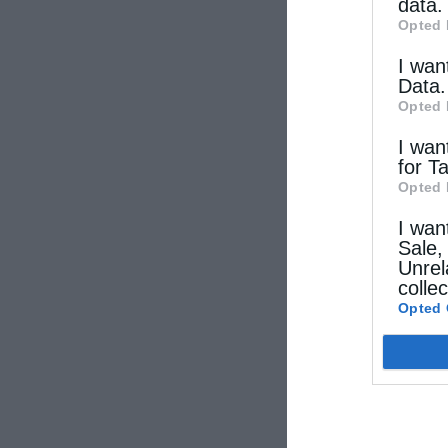
data.
Opted 
I wan
Data.
Opted 
I wan
for T
Opted 
I wan
Sale,
Unrel
colle
Opted 