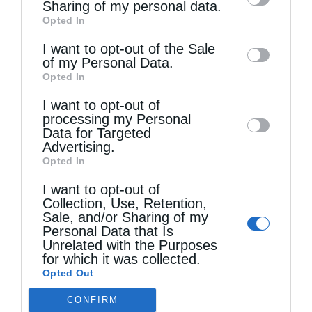
information by third parties on the IAB’s list
Sharing of my personal data.
Opted In
of downstream participants. This
information may also be disclosed by us to
I want to opt-out of the Sale
of my Personal Data.
third parties on the
IAB’s List of
Opted In
Downstream Participants
that may further
Τελευταία άρθρα
I want to opt-out of
disclose it to other third parties.
processing my Personal
Data for Targeted
Advertising.
Ελληνικός Ερυθρός Σταυρός: Τι πρέπει να
Opted In
περιέχει ένα φαρμακείο διακοπών
I want to opt-out of
Collection, Use, Retention,
Sale, and/or Sharing of my
Η πανήγυρις της Μεταμορφώσεως του Σωτήρος
Personal Data that Is
Unrelated with the Purposes
στη Θεσσαλονίκη
for which it was collected.
Opted Out
CONFIRM
Όταν είσαι ευλαβής