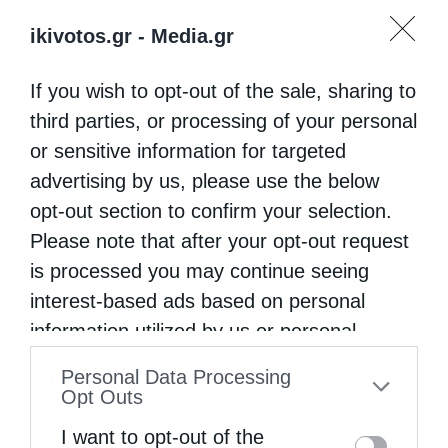
ikivotos.gr -
Media.gr
If you wish to opt-out of the sale, sharing to
third parties, or processing of your personal
or sensitive information for targeted
advertising by us, please use the below
opt-out section to confirm your selection.
Please note that after your opt-out request
is processed you may continue seeing
interest-based ads based on personal
information utilized by us or personal
information disclosed to third parties prior
Personal Data Processing
to your opt-out. You may separately opt-out
Opt Outs
of the further disclosure of your personal
I want to opt-out of the