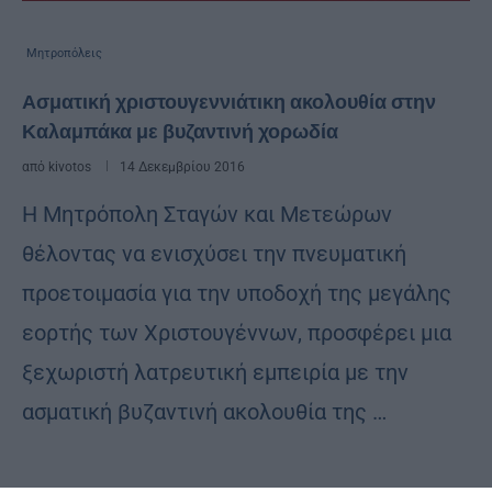
Μητροπόλεις
Ασματική χριστουγεννιάτικη ακολουθία στην
Καλαμπάκα με βυζαντινή χορωδία
από
kivotos
14 Δεκεμβρίου 2016
Η Μητρόπολη Σταγών και Μετεώρων
θέλοντας να ενισχύσει την πνευματική
προετοιμασία για την υποδοχή της μεγάλης
εορτής των Χριστουγέννων, προσφέρει μια
ξεχωριστή λατρευτική εμπειρία με την
ασματική βυζαντινή ακολουθία της …